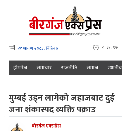
२ : ३१ : १८
होमपेज
समाचार
राजनीति
समाज
स्थानीय
मुम्बई उड्न लागेको जहाजबाट दुई
जना शंकास्पद व्यक्ति पक्राउ
बीरगंज एक्सप्रेस