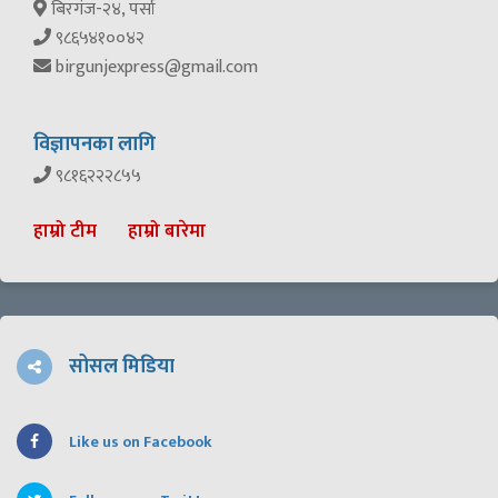
बिरगंज-२४, पर्सा
९८६५४१००४२
birgunjexpress@gmail.com
विज्ञापनका लागि
९८१६२२२८५५
हाम्रो टीम
हाम्रो बारेमा
सोसल मिडिया
Like us on Facebook