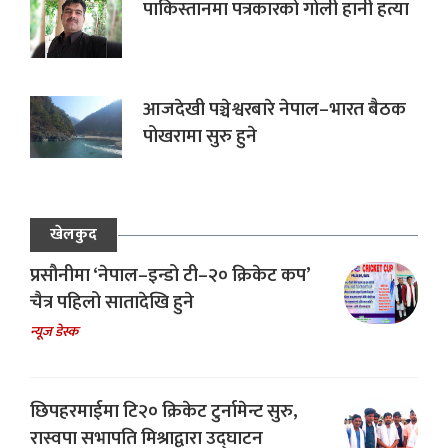
पाकिस्तानमा पत्रकारको गोली हानी हत्या
आजदेखी पञ्चेश्वरबारे नेपाल–भारत बैठक
पोखरामा सुरु हुने
खेलकुद
प्रसौनीमा ‘नेपाल–इन्डो टी–२० क्रिकेट कप’
चैत्र पहिलो सातादेखि हुने
न्यूज डेस्क
छिपहरमाईमा टि२० क्रिकेट टुर्नामेन्ट सुरु,
रास्वपा सभापति मिश्राद्वारा उद्घाटन