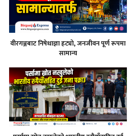
वीरगञ्जबाट निषेधाज्ञा हट्यो, जनजीवन पूर्ण रूपमा
सामान्य