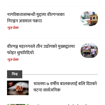
नागरिकतासम्बन्धी मुद्दामा वीरगन्जका
निरञ्जन अग्रवाल पक्राउ
न्यूज डेस्क
वीरगञ्ज महानगरले तीन उद्योगको मुख्यद्वारमा
फोहर थुपारिदियो
न्यूज डेस्क
विश्व
भारतमा ७ वर्षीय बालकलाई बलि दिएको
घटना सार्वजनिक