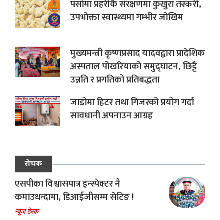
पर्सामा प्रहरीकै संरक्षणमा कुखुरा तस्करी,
उपभोक्ता स्वास्थ्यमा गम्भीर जोखिम
मुख्यमन्त्री कृष्णप्रसाद यादवद्वारा प्रादेशिक
अस्पताल पोखरियाको समुद्घाटन, छिट्टै
उन्नति र प्रगतिको प्रतिबद्धता
जाडोमा हिटर तथा गिजरको प्रयोग गर्दा
सावधानी अपनाउन आग्रह
रोचक
एसपीका विश्वासपात्र इन्स्पेक्टर नै
कमाउधन्दामा, डिआईजीसम्म सेटिङ !
न्यूज डेस्क