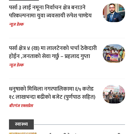
पर्सा ३ लाई नमूना निर्वाचन क्षेत्र बनाउने
परिकल्पनामा युवा व्यवसायी रुपेश पाण्डेय
न्यूज डेस्क
पर्सा क्षेत्र ४ (ख) मा लालटेनको चर्चा ठेकेदारी
होईन ,जनताको सेवा गर्छु – प्रहलाद गुप्ता
न्यूज डेस्क
धनुषाको मिथिला नगरपालिकामा ६५ करोड
१८ लाखभन्दा बढीको बजेट (पुर्णपाठ सहित)
बीरगंज एक्सप्रेस
स्वास्थ्य