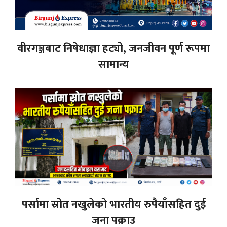
वीरगञ्जबाट निषेधाज्ञा हट्यो, जनजीवन पूर्ण रूपमा
सामान्य
पर्सामा स्रोत नखुलेको भारतीय रुपैयाँसहित दुई
जना पक्राउ