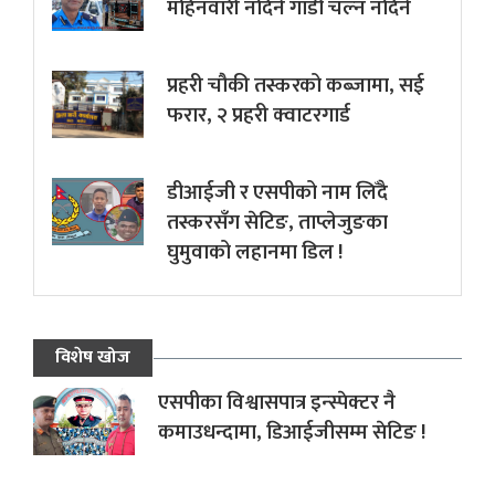
महिनवारी नदिने गाडी चल्न नदिने
प्रहरी चौकी तस्करको कब्जामा, सई
फरार, २ प्रहरी क्वाटरगार्ड
डीआईजी र एसपीको नाम लिँदै
तस्करसँग सेटिङ, ताप्लेजुङका
घुमुवाको लहानमा डिल !
विशेष खोज
एसपीका विश्वासपात्र इन्स्पेक्टर नै
कमाउधन्दामा, डिआईजीसम्म सेटिङ !