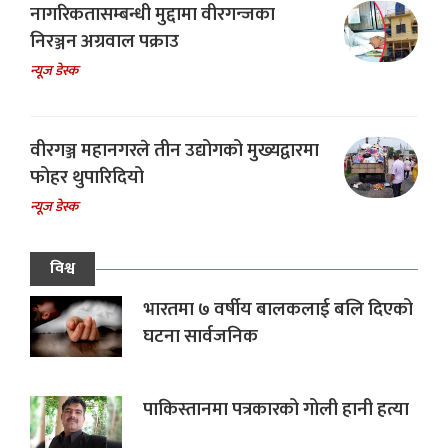
नागरिकतासम्बन्धी मुद्दामा वीरगन्जका
निरञ्जन अग्रवाल पक्राउ
न्यूज डेस्क
वीरगञ्ज महानगरले तीन उद्योगको मुख्यद्वारमा
फोहर थुपारिदियो
न्यूज डेस्क
विश्व
भारतमा ७ वर्षीय बालकलाई बलि दिएको
घटना सार्वजनिक
पाकिस्तानमा पत्रकारको गोली हानी हत्या