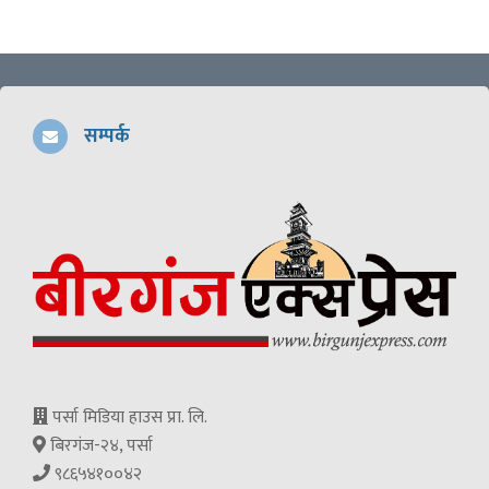
सम्पर्क
पर्सा मिडिया हाउस प्रा. लि.
बिरगंज-२४, पर्सा
९८६५४१००४२