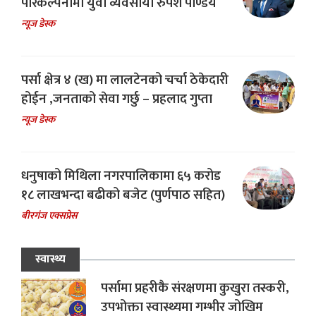
परिकल्पनामा युवा व्यवसायी रुपेश पाण्डेय
न्यूज डेस्क
पर्सा क्षेत्र ४ (ख) मा लालटेनको चर्चा ठेकेदारी
होईन ,जनताको सेवा गर्छु – प्रहलाद गुप्ता
न्यूज डेस्क
धनुषाको मिथिला नगरपालिकामा ६५ करोड
१८ लाखभन्दा बढीको बजेट (पुर्णपाठ सहित)
बीरगंज एक्सप्रेस
स्वास्थ्य
पर्सामा प्रहरीकै संरक्षणमा कुखुरा तस्करी,
उपभोक्ता स्वास्थ्यमा गम्भीर जोखिम