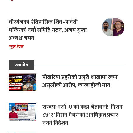
वीरगंजको ऐतिहासिक शिव–पार्वती
मन्दिरको नयाँ समिति गठन, अजय गुप्ता
अध्यक्ष चयन
न्यूज डेस्क
स्थानीय
पोखरिया प्रहरीको उजुरी शाखामा रकम
असुलीको आरोप, कारबाहीको माग
रास्वपा पर्सा–४ को कडा चेतावनी! ‘मिसन
८४’ र ‘मिसन मेयर’को अनधिकृत प्रचार
नगर्न निर्देशन