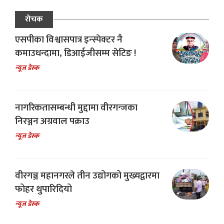
रोचक
एसपीका विश्वासपात्र इन्स्पेक्टर नै
कमाउधन्दामा, डिआईजीसम्म सेटिङ !
न्यूज डेस्क
नागरिकतासम्बन्धी मुद्दामा वीरगन्जका
निरञ्जन अग्रवाल पक्राउ
न्यूज डेस्क
वीरगञ्ज महानगरले तीन उद्योगको मुख्यद्वारमा
फोहर थुपारिदियो
न्यूज डेस्क