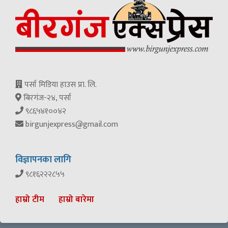
पर्सा मिडिया हाउस प्रा. लि.
बिरगंज-२४, पर्सा
९८६५४१००४२
birgunjexpress@gmail.com
विज्ञापनका लागि
९८१६२२२८५५
हाम्रो टीम
हाम्रो बारेमा