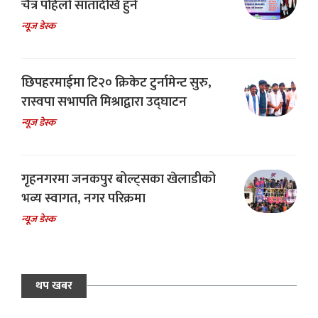
चैत्र पहिलो सातादेखि हुने
न्यूज डेस्क
छिपहरमाईमा टि२० क्रिकेट टुर्नामेन्ट सुरु,
रास्वपा सभापति मिश्राद्वारा उद्घाटन
न्यूज डेस्क
गृहनगरमा जनकपुर बोल्ट्सका खेलाडीको
भव्य स्वागत, नगर परिक्रमा
न्यूज डेस्क
थप खबर