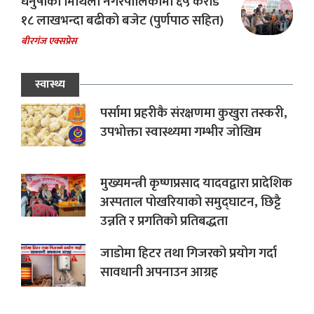
धनुषाको मिथिला नगरपालिकामा ६५ करोड
१८ लाखभन्दा बढीको बजेट (पुर्णपाठ सहित)
बीरगंज एक्सप्रेस
स्वास्थ्य
पर्सामा प्रहरीकै संरक्षणमा कुखुरा तस्करी,
उपभोक्ता स्वास्थ्यमा गम्भीर जोखिम
मुख्यमन्त्री कृष्णप्रसाद यादवद्वारा प्रादेशिक
अस्पताल पोखरियाको समुद्घाटन, छिट्टै
उन्नति र प्रगतिको प्रतिबद्धता
जाडोमा हिटर तथा गिजरको प्रयोग गर्दा
सावधानी अपनाउन आग्रह