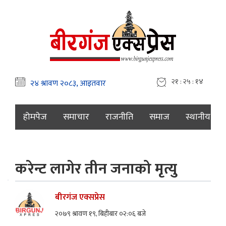
२१ : २५ : १५
होमपेज
समाचार
राजनीति
समाज
स्थानीय
करेन्ट लागेर तीन जनाको मृत्यु
बीरगंज एक्सप्रेस
२०७९ श्रावण १९, बिहीबार ०२:०६ बजे