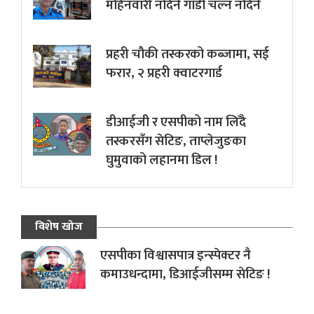
महिनवारी नदिने गाडी चल्न नदिने
प्रहरी चौकी तस्करको कब्जामा, सई
फरार, २ प्रहरी क्वाटरगार्ड
डीआईजी र एसपीको नाम लिँदै
तस्करसँग सेटिङ, ताप्लेजुङका
घुमुवाको लहानमा डिल !
विशेष खोज
एसपीका विश्वासपात्र इन्स्पेक्टर नै
कमाउधन्दामा, डिआईजीसम्म सेटिङ !