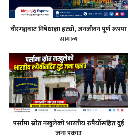
वीरगञ्जबाट निषेधाज्ञा हट्यो, जनजीवन पूर्ण रूपमा
सामान्य
पर्सामा स्रोत नखुलेको भारतीय रुपैयाँसहित दुई
जना पक्राउ