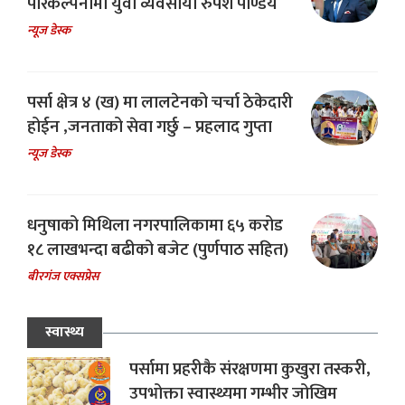
परिकल्पनामा युवा व्यवसायी रुपेश पाण्डेय
न्यूज डेस्क
पर्सा क्षेत्र ४ (ख) मा लालटेनको चर्चा ठेकेदारी
होईन ,जनताको सेवा गर्छु – प्रहलाद गुप्ता
न्यूज डेस्क
धनुषाको मिथिला नगरपालिकामा ६५ करोड
१८ लाखभन्दा बढीको बजेट (पुर्णपाठ सहित)
बीरगंज एक्सप्रेस
स्वास्थ्य
पर्सामा प्रहरीकै संरक्षणमा कुखुरा तस्करी,
उपभोक्ता स्वास्थ्यमा गम्भीर जोखिम