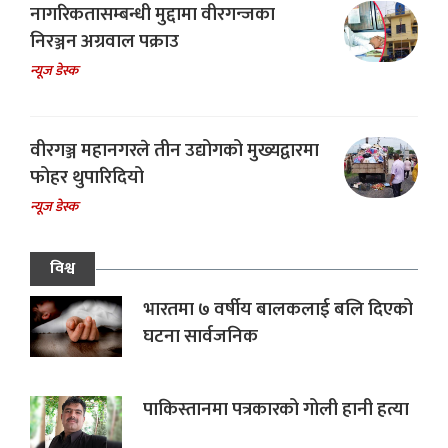
नागरिकतासम्बन्धी मुद्दामा वीरगन्जका
निरञ्जन अग्रवाल पक्राउ
न्यूज डेस्क
वीरगञ्ज महानगरले तीन उद्योगको मुख्यद्वारमा
फोहर थुपारिदियो
न्यूज डेस्क
विश्व
भारतमा ७ वर्षीय बालकलाई बलि दिएको
घटना सार्वजनिक
पाकिस्तानमा पत्रकारको गोली हानी हत्या