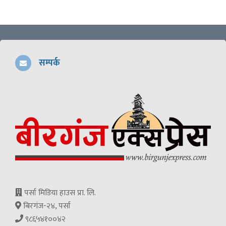
सम्पर्क
पर्सा मिडिया हाउस प्रा. लि.
बिरगंज-२४, पर्सा
९८६५४१००४२