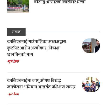
वीरगञ्ज भन्सारको कारोबार घट्यो
समाज
कालिकामाई गाउँपालिका अध्यक्षद्वारा
कुटपिट आरोप अस्वीकार, निष्पक्ष
छानबिनको माग
न्यूज डेस्क
कालिकामाईमा लागू औषध विरुद्ध
जनचेतना अभियान अन्तर्गत प्रशिक्षण सम्पन्न
न्यूज डेस्क