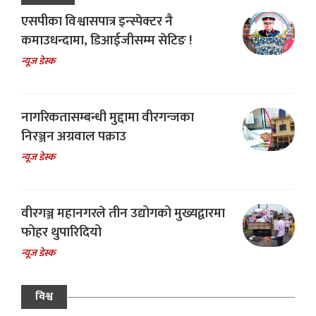
एसपीका विश्वासपात्र इन्स्पेक्टर नै
कमाउधन्दामा, डिआईजीसम्म सेटिङ !
न्यूज डेस्क
नागरिकतासम्बन्धी मुद्दामा वीरगन्जका
निरञ्जन अग्रवाल पक्राउ
न्यूज डेस्क
वीरगञ्ज महानगरले तीन उद्योगको मुख्यद्वारमा
फोहर थुपारिदियो
न्यूज डेस्क
विश्व