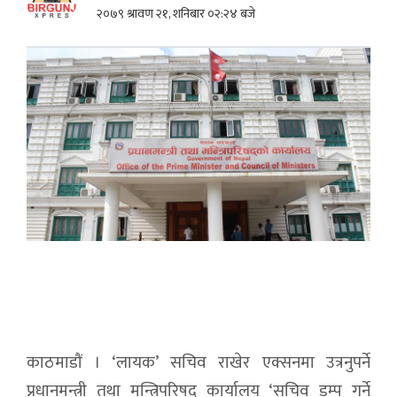
२०७९ श्रावण २१, शनिबार ०२:२४ बजे
काठमाडौं । ‘लायक’ सचिव राखेर एक्सनमा उत्रनुपर्ने
प्रधानमन्त्री तथा मन्त्रिपरिषद् कार्यालय ‘सचिव डम्प गर्ने