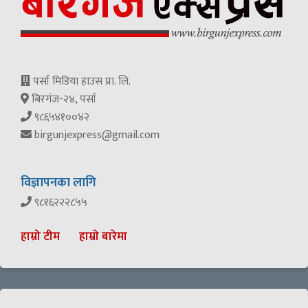
पर्सा मिडिया हाउस प्रा. लि.
बिरगंज-२४, पर्सा
९८६५४१००४२
birgunjexpress@gmail.com
विज्ञापनका लागि
९८१६२२२८५५
हाम्रो टीम
हाम्रो बारेमा