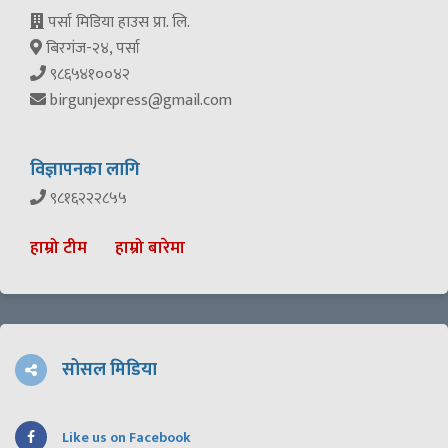
पर्सा मिडिया हाउस प्रा. लि.
बिरगंज-२४, पर्सा
९८६५४१००४२
birgunjexpress@gmail.com
विज्ञापनका लागि
९८१६२२२८५५
हाम्रो टीम
हाम्रो बारेमा
सोसल मिडिया
Like us on Facebook