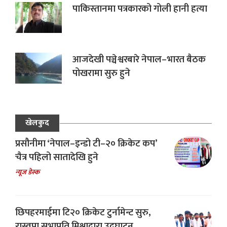
पाकिस्तानमा पत्रकारको गोली हानी हत्या
आजदेखी पञ्चेश्वरबारे नेपाल–भारत बैठक
पोखरामा सुरु हुने
खेलकुद
प्रसौनीमा ‘नेपाल–इन्डो टी–२० क्रिकेट कप’
चैत्र पहिलो सातादेखि हुने
न्यूज डेस्क
छिपहरमाईमा टि२० क्रिकेट टुर्नामेन्ट सुरु,
रास्वपा सभापति मिश्राद्वारा उद्घाटन