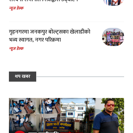
न्यूज डेस्क
गृहनगरमा जनकपुर बोल्ट्सका खेलाडीको
भव्य स्वागत, नगर परिक्रमा
न्यूज डेस्क
थप खबर