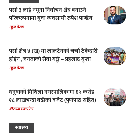
पर्सा ३ लाई नमूना निर्वाचन क्षेत्र बनाउने
परिकल्पनामा युवा व्यवसायी रुपेश पाण्डेय
न्यूज डेस्क
पर्सा क्षेत्र ४ (ख) मा लालटेनको चर्चा ठेकेदारी
होईन ,जनताको सेवा गर्छु – प्रहलाद गुप्ता
न्यूज डेस्क
धनुषाको मिथिला नगरपालिकामा ६५ करोड
१८ लाखभन्दा बढीको बजेट (पुर्णपाठ सहित)
बीरगंज एक्सप्रेस
स्वास्थ्य