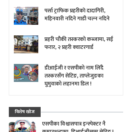
पर्सा ट्राफिक प्रहरीकाे दादागिरी,
महिनवारी नदिने गाडी चल्न नदिने
प्रहरी चौकी तस्करको कब्जामा, सई
फरार, २ प्रहरी क्वाटरगार्ड
डीआईजी र एसपीको नाम लिँदै
तस्करसँग सेटिङ, ताप्लेजुङका
घुमुवाको लहानमा डिल !
विशेष खोज
एसपीका विश्वासपात्र इन्स्पेक्टर नै
कमाउधन्दामा, डिआईजीसम्म सेटिङ !