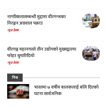
नागरिकतासम्बन्धी मुद्दामा वीरगन्जका
निरञ्जन अग्रवाल पक्राउ
न्यूज डेस्क
वीरगञ्ज महानगरले तीन उद्योगको मुख्यद्वारमा
फोहर थुपारिदियो
न्यूज डेस्क
विश्व
भारतमा ७ वर्षीय बालकलाई बलि दिएको
घटना सार्वजनिक