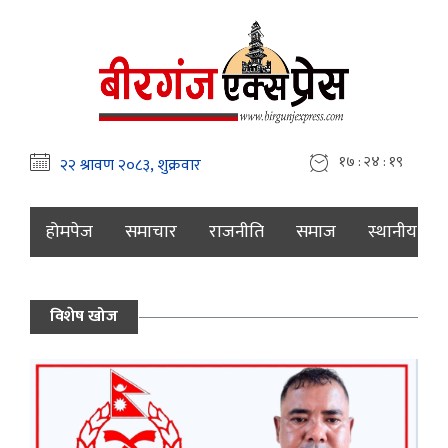
१७ : २४ : १९
होमपेज
समाचार
राजनीति
समाज
स्थानीय
विशेष खोज