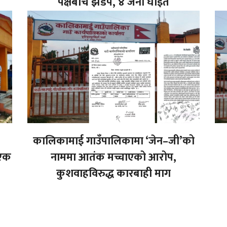
पक्षबीच झडप, ४ जना घाइते
कालिकामाई गाउँपालिकामा ‘जेन–जी’को
 एक
नाममा आतंक मच्चाएको आरोप,
कुशवाहविरुद्ध कारबाही माग