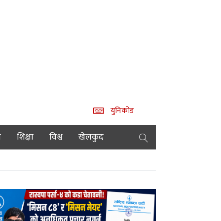
युनिकोड
य
शिक्षा
विश्व
खेलकुद