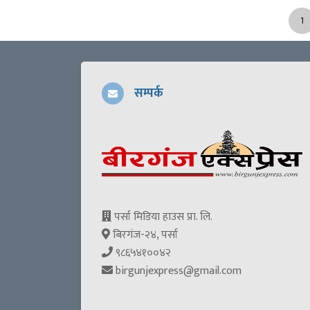
1
सम्पर्क
पर्सा मिडिया हाउस प्रा. लि.
बिरगंज-२४, पर्सा
९८६५४१००४२
birgunjexpress@gmail.com