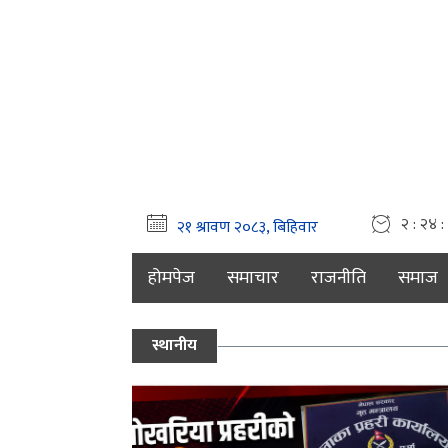
२ : २४ 
होमपेज
समाचार
राजनीति
समाज
स्थानीय