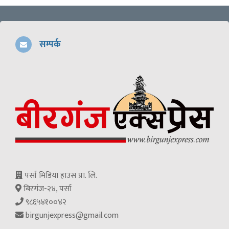
सम्पर्क
पर्सा मिडिया हाउस प्रा. लि.
बिरगंज-२४, पर्सा
९८६५४१००४२
birgunjexpress@gmail.com