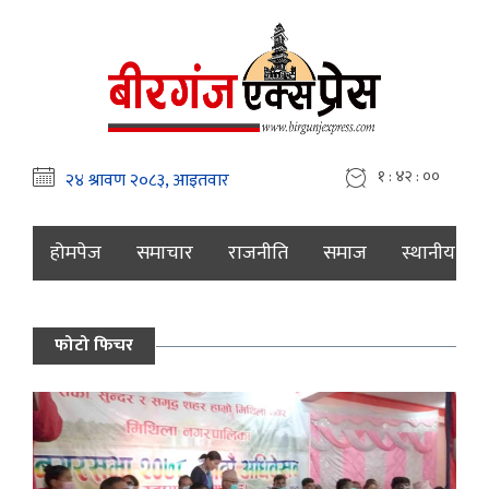
१ : ४२ : ०१
होमपेज
समाचार
राजनीति
समाज
स्थानीय
फोटो फिचर