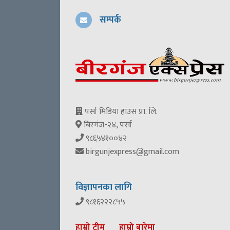
सम्पर्क
पर्सा मिडिया हाउस प्रा. लि.
बिरगंज-२४, पर्सा
९८६५४१००४२
birgunjexpress@gmail.com
विज्ञापनका लागि
९८१६२२२८५५
हाम्रो टीम
हाम्रो बारेमा