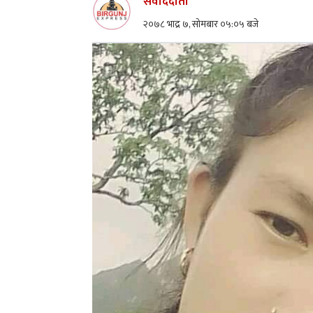
संवाददाता
२०७८ भाद्र ७, सोमबार ०५:०५ बजे