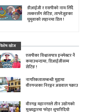
डीआईजी र एसपीको नाम लिँदै
तस्करसँग सेटिङ, ताप्लेजुङका
घुमुवाको लहानमा डिल !
विशेष खोज
एसपीका विश्वासपात्र इन्स्पेक्टर नै
कमाउधन्दामा, डिआईजीसम्म
सेटिङ !
नागरिकतासम्बन्धी मुद्दामा
वीरगन्जका निरञ्जन अग्रवाल पक्राउ
वीरगञ्ज महानगरले तीन उद्योगको
मुख्यद्वारमा फोहर थुपारिदियो