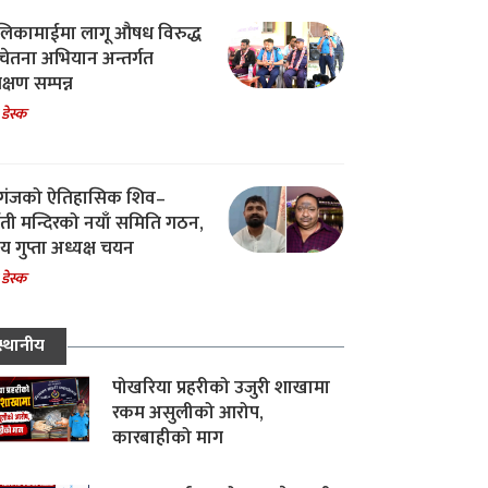
िकामाईमा लागू औषध विरुद्ध
ेतना अभियान अन्तर्गत
िक्षण सम्पन्न
 डेस्क
गंजको ऐतिहासिक शिव–
्वती मन्दिरको नयाँ समिति गठन,
 गुप्ता अध्यक्ष चयन
 डेस्क
स्थानीय
पोखरिया प्रहरीको उजुरी शाखामा
रकम असुलीको आरोप,
कारबाहीको माग