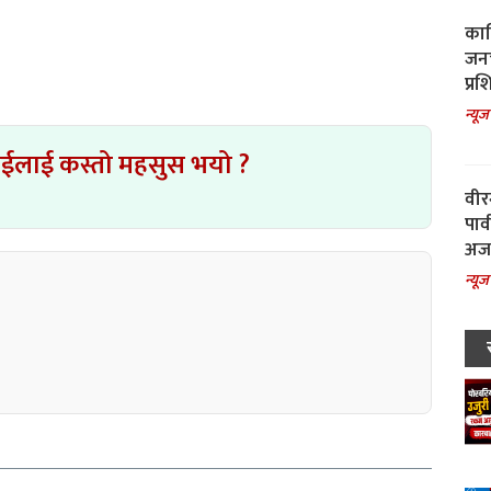
काल
जनच
प्रश
न्यूज
ाईलाई कस्तो महसुस भयो ?
वीर
पार
अजय
न्यूज