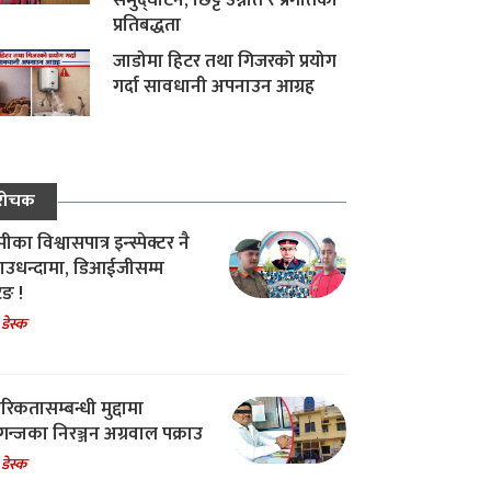
समुद्घाटन, छिट्टै उन्नति र प्रगतिको
प्रतिबद्धता
जाडोमा हिटर तथा गिजरको प्रयोग
गर्दा सावधानी अपनाउन आग्रह
रोचक
का विश्वासपात्र इन्स्पेक्टर नै
उधन्दामा, डिआईजीसम्म
िङ !
 डेस्क
रिकतासम्बन्धी मुद्दामा
गन्जका निरञ्जन अग्रवाल पक्राउ
 डेस्क