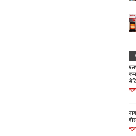
एसपी
कमा
सेट
न्यूज
नाग
वीर
न्यूज