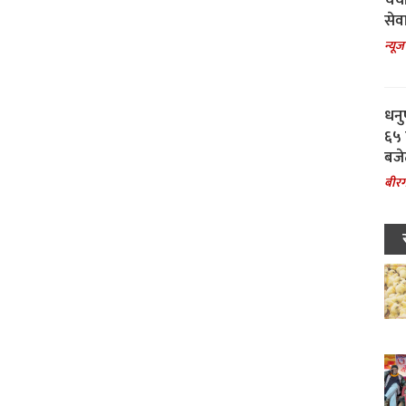
चर्
सेवा
न्यूज
धनु
६५ 
बजे
बीरग