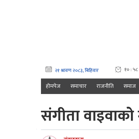
१० : ५८ 
होमपेज
समाचार
राजनीति
समाज
संगीता वाइवाको