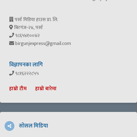
पर्सा मिडिया हाउस प्रा. लि.
बिरगंज-२४, पर्सा
९८६५४१००४२
birgunjexpress@gmail.com
विज्ञापनका लागि
९८१६२२२८५५
हाम्रो टीम
हाम्रो बारेमा
सोसल मिडिया