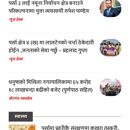
पर्सा ३ लाई नमूना निर्वाचन क्षेत्र बनाउने
परिकल्पनामा युवा व्यवसायी रुपेश पाण्डेय
न्यूज डेस्क
पर्सा क्षेत्र ४ (ख) मा लालटेनको चर्चा ठेकेदारी
होईन ,जनताको सेवा गर्छु – प्रहलाद गुप्ता
न्यूज डेस्क
धनुषाको मिथिला नगरपालिकामा ६५ करोड
१८ लाखभन्दा बढीको बजेट (पुर्णपाठ सहित)
बीरगंज एक्सप्रेस
स्वास्थ्य
पर्सामा प्रहरीकै संरक्षणमा कुखुरा तस्करी,