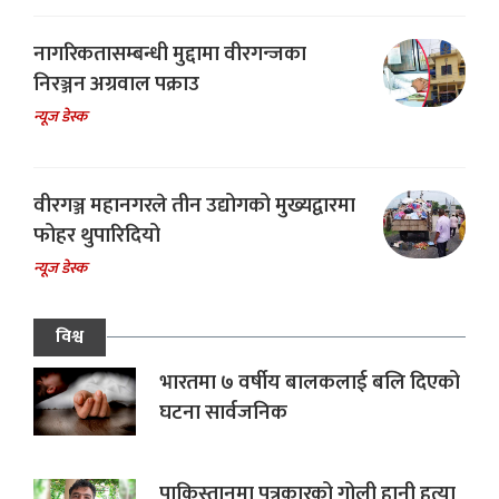
नागरिकतासम्बन्धी मुद्दामा वीरगन्जका
निरञ्जन अग्रवाल पक्राउ
न्यूज डेस्क
वीरगञ्ज महानगरले तीन उद्योगको मुख्यद्वारमा
फोहर थुपारिदियो
न्यूज डेस्क
विश्व
भारतमा ७ वर्षीय बालकलाई बलि दिएको
घटना सार्वजनिक
पाकिस्तानमा पत्रकारको गोली हानी हत्या