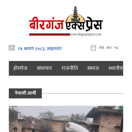
१४ : ४० : ५९
होमपेज
समाचार
राजनीति
समाज
स्थानीय
नेपाली आर्मी