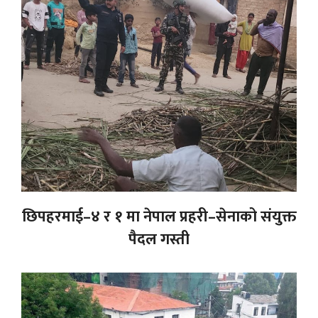
छिपहरमाई–४ र १ मा नेपाल प्रहरी–सेनाको संयुक्त
पैदल गस्ती