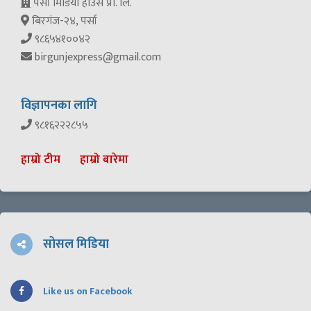
पर्सा मिडिया हाउस प्रा. लि.
बिरगंज-२४, पर्सा
९८६५४१००४२
birgunjexpress@gmail.com
विज्ञापनका लागि
९८१६२२२८५५
हाम्रो टीम
हाम्रो बारेमा
सोसल मिडिया
Like us on Facebook