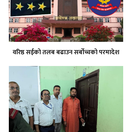
वरिष्ठ सईको तलब बढाउन सर्बोच्चको परमादेश