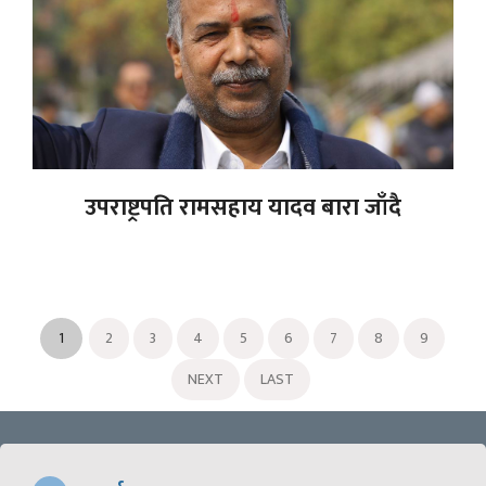
उपराष्ट्रपति रामसहाय यादव बारा जाँदै
1
2
3
4
5
6
7
8
9
NEXT
LAST