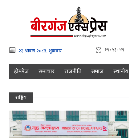
१९ : ५३ : ५०
होमपेज
समाचार
राजनीति
समाज
स्थानीय
राष्ट्रिय