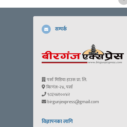
सम्पर्क
पर्सा मिडिया हाउस प्रा. लि.
बिरगंज-२४, पर्सा
९८६५४१००४२
birgunjexpress@gmail.com
विज्ञापनका लागि