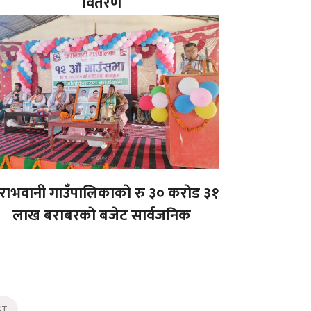
वितरण
राभवानी गाउँपालिकाकाे रु ३० कराेड ३१
लाख बराबरकाे बजेट सार्वजनिक
ST