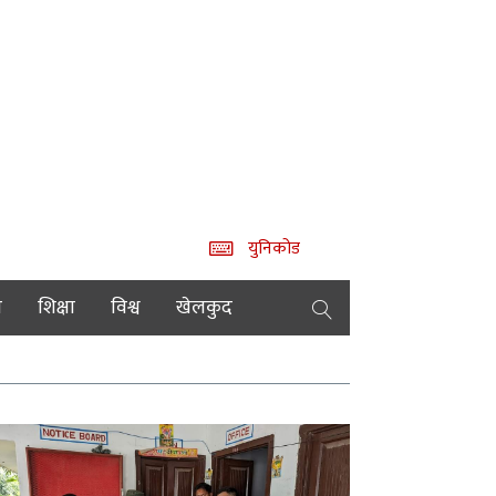
युनिकोड
य
शिक्षा
विश्व
खेलकुद