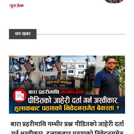
न्यूज डेस्क
थप खबर
बारा प्रहरीमाथि गम्भीर प्रश्नः पीडितको जाहेरी दर्ता
गर्न अस्वीकार, हुलाकबाट पठाएको निवेदनसमेत