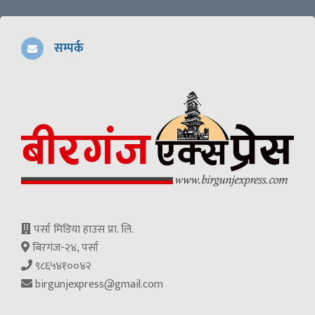
सम्पर्क
पर्सा मिडिया हाउस प्रा. लि.
बिरगंज-२४, पर्सा
९८६५४१००४२
birgunjexpress@gmail.com