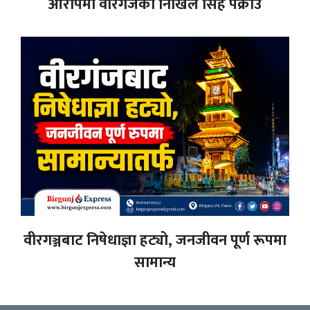
आरोपमा वीरगंजका निखिल सिंह पक्राउ
वीरगञ्जबाट निषेधाज्ञा हट्यो, जनजीवन पूर्ण रूपमा
सामान्य