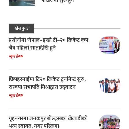
पोखरामा सुरु हुने
खेलकुद
प्रसौनीमा ‘नेपाल–इन्डो टी–२० क्रिकेट कप’
चैत्र पहिलो सातादेखि हुने
न्यूज डेस्क
छिपहरमाईमा टि२० क्रिकेट टुर्नामेन्ट सुरु,
रास्वपा सभापति मिश्राद्वारा उद्घाटन
न्यूज डेस्क
गृहनगरमा जनकपुर बोल्ट्सका खेलाडीको
भव्य स्वागत, नगर परिक्रमा