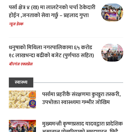
पर्सा क्षेत्र ४ (ख) मा लालटेनको चर्चा ठेकेदारी
होईन ,जनताको सेवा गर्छु – प्रहलाद गुप्ता
न्यूज डेस्क
धनुषाको मिथिला नगरपालिकामा ६५ करोड
१८ लाखभन्दा बढीको बजेट (पुर्णपाठ सहित)
बीरगंज एक्सप्रेस
स्वास्थ्य
पर्सामा प्रहरीकै संरक्षणमा कुखुरा तस्करी,
उपभोक्ता स्वास्थ्यमा गम्भीर जोखिम
मुख्यमन्त्री कृष्णप्रसाद यादवद्वारा प्रादेशिक
अस्पताल पोखरियाको समुद्घाटन, छिट्टै