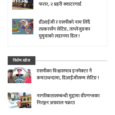
फरार, २ प्रहरी क्वाटरगार्ड
डीआईजी र एसपीको नाम लिँदै
तस्करसँग सेटिङ, ताप्लेजुङका
घुमुवाको लहानमा डिल !
विशेष खोज
एसपीका विश्वासपात्र इन्स्पेक्टर नै
कमाउधन्दामा, डिआईजीसम्म सेटिङ !
नागरिकतासम्बन्धी मुद्दामा वीरगन्जका
निरञ्जन अग्रवाल पक्राउ