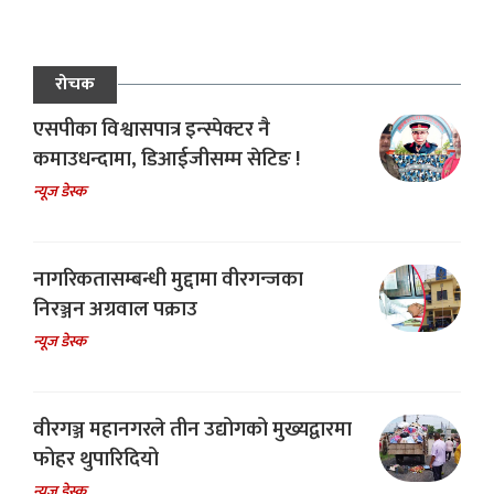
रोचक
एसपीका विश्वासपात्र इन्स्पेक्टर नै
कमाउधन्दामा, डिआईजीसम्म सेटिङ !
न्यूज डेस्क
नागरिकतासम्बन्धी मुद्दामा वीरगन्जका
निरञ्जन अग्रवाल पक्राउ
न्यूज डेस्क
वीरगञ्ज महानगरले तीन उद्योगको मुख्यद्वारमा
फोहर थुपारिदियो
न्यूज डेस्क