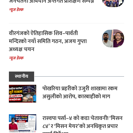
जनचेतना अभियान अन्तर्गत प्रशिक्षण सम्पन्न
न्यूज डेस्क
वीरगंजको ऐतिहासिक शिव–पार्वती
मन्दिरको नयाँ समिति गठन, अजय गुप्ता
अध्यक्ष चयन
न्यूज डेस्क
स्थानीय
पोखरिया प्रहरीको उजुरी शाखामा रकम
असुलीको आरोप, कारबाहीको माग
रास्वपा पर्सा–४ को कडा चेतावनी! ‘मिसन
८४’ र ‘मिसन मेयर’को अनधिकृत प्रचार