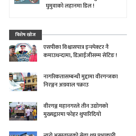
घुमुवाको लहानमा डिल !
विशेष खोज
एसपीका विश्वासपात्र इन्स्पेक्टर नै
कमाउधन्दामा, डिआईजीसम्म सेटिङ !
नागरिकतासम्बन्धी मुद्दामा वीरगन्जका
निरञ्जन अग्रवाल पक्राउ
वीरगञ्ज महानगरले तीन उद्योगको
मुख्यद्वारमा फोहर थुपारिदियो
न्यूरो अस्पतालको सेवा थप प्रभाकारी