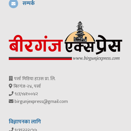
सम्पर्क
पर्सा मिडिया हाउस प्रा. लि.
बिरगंज-२४, पर्सा
९८६५४१००४२
birgunjexpress@gmail.com
विज्ञापनका लागि
९८१६२२२८५५