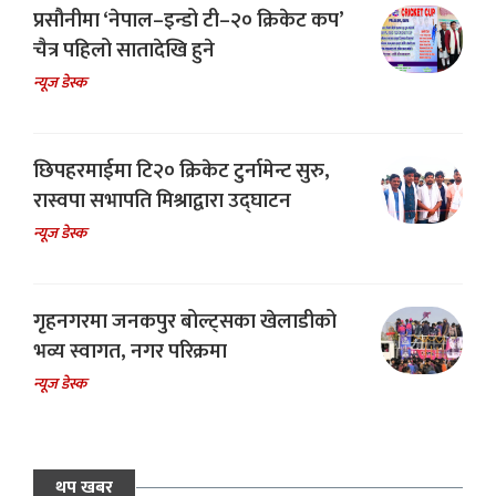
प्रसौनीमा ‘नेपाल–इन्डो टी–२० क्रिकेट कप’
चैत्र पहिलो सातादेखि हुने
न्यूज डेस्क
छिपहरमाईमा टि२० क्रिकेट टुर्नामेन्ट सुरु,
रास्वपा सभापति मिश्राद्वारा उद्घाटन
न्यूज डेस्क
गृहनगरमा जनकपुर बोल्ट्सका खेलाडीको
भव्य स्वागत, नगर परिक्रमा
न्यूज डेस्क
थप खबर