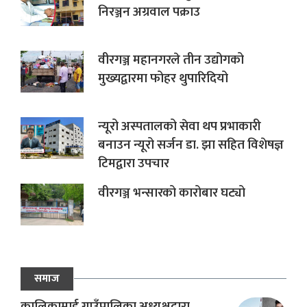
निरञ्जन अग्रवाल पक्राउ
वीरगञ्ज महानगरले तीन उद्योगको
मुख्यद्वारमा फोहर थुपारिदियो
न्यूरो अस्पतालको सेवा थप प्रभाकारी
बनाउन न्यूरो सर्जन डा. झा सहित विशेषज्ञ
टिमद्वारा उपचार
वीरगञ्ज भन्सारको कारोबार घट्यो
समाज
कालिकामाई गाउँपालिका अध्यक्षद्वारा