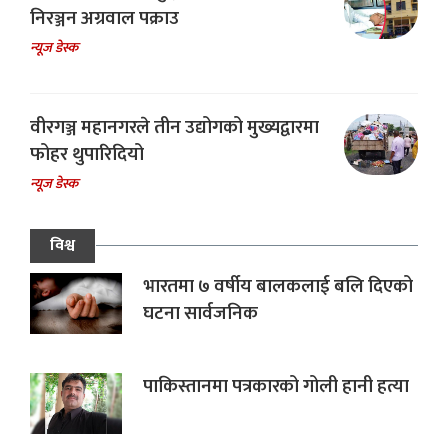
निरञ्जन अग्रवाल पक्राउ
न्यूज डेस्क
वीरगञ्ज महानगरले तीन उद्योगको मुख्यद्वारमा
फोहर थुपारिदियो
न्यूज डेस्क
विश्व
भारतमा ७ वर्षीय बालकलाई बलि दिएको
घटना सार्वजनिक
पाकिस्तानमा पत्रकारको गोली हानी हत्या