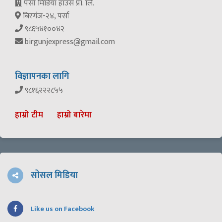
पर्सा मिडिया हाउस प्रा. लि.
बिरगंज-२४, पर्सा
९८६५४१००४२
birgunjexpress@gmail.com
विज्ञापनका लागि
९८१६२२२८५५
हाम्रो टीम
हाम्रो बारेमा
सोसल मिडिया
Like us on Facebook