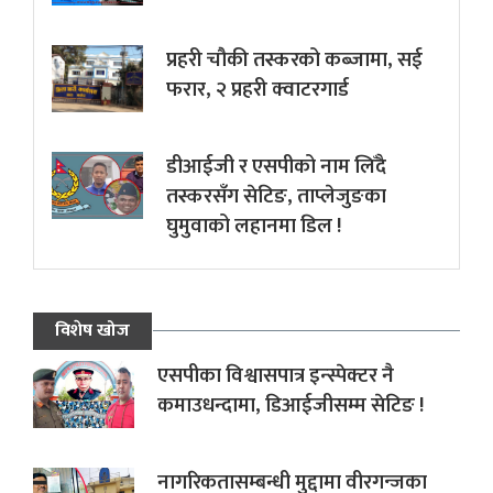
प्रहरी चौकी तस्करको कब्जामा, सई
फरार, २ प्रहरी क्वाटरगार्ड
डीआईजी र एसपीको नाम लिँदै
तस्करसँग सेटिङ, ताप्लेजुङका
घुमुवाको लहानमा डिल !
विशेष खोज
एसपीका विश्वासपात्र इन्स्पेक्टर नै
कमाउधन्दामा, डिआईजीसम्म सेटिङ !
नागरिकतासम्बन्धी मुद्दामा वीरगन्जका