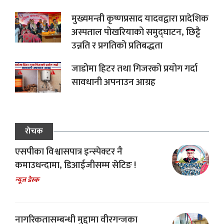
मुख्यमन्त्री कृष्णप्रसाद यादवद्वारा प्रादेशिक
अस्पताल पोखरियाको समुद्घाटन, छिट्टै
उन्नति र प्रगतिको प्रतिबद्धता
जाडोमा हिटर तथा गिजरको प्रयोग गर्दा
सावधानी अपनाउन आग्रह
रोचक
एसपीका विश्वासपात्र इन्स्पेक्टर नै
कमाउधन्दामा, डिआईजीसम्म सेटिङ !
न्यूज डेस्क
नागरिकतासम्बन्धी मुद्दामा वीरगन्जका