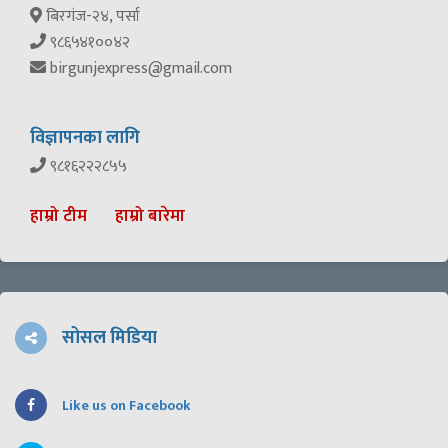
बिरगंज-२४, पर्सा
९८६५४१००४२
birgunjexpress@gmail.com
विज्ञापनका लागि
९८१६२२२८५५
हाम्रो टीम
हाम्रो बारेमा
सोसल मिडिया
Like us on Facebook