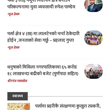
पर्सा ३ लाई नमूना निर्वाचन क्षेत्र बनाउने
परिकल्पनामा युवा व्यवसायी रुपेश पाण्डेय
न्यूज डेस्क
पर्सा क्षेत्र ४ (ख) मा लालटेनको चर्चा ठेकेदारी
होईन ,जनताको सेवा गर्छु – प्रहलाद गुप्ता
न्यूज डेस्क
धनुषाको मिथिला नगरपालिकामा ६५ करोड
१८ लाखभन्दा बढीको बजेट (पुर्णपाठ सहित)
बीरगंज एक्सप्रेस
स्वास्थ्य
पर्सामा प्रहरीकै संरक्षणमा कुखुरा तस्करी,