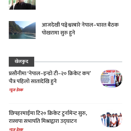
आजदेखी पञ्चेश्वरबारे नेपाल–भारत बैठक
पोखरामा सुरु हुने
खेलकुद
प्रसौनीमा ‘नेपाल–इन्डो टी–२० क्रिकेट कप’
चैत्र पहिलो सातादेखि हुने
न्यूज डेस्क
छिपहरमाईमा टि२० क्रिकेट टुर्नामेन्ट सुरु,
रास्वपा सभापति मिश्राद्वारा उद्घाटन
न्यूज डेस्क