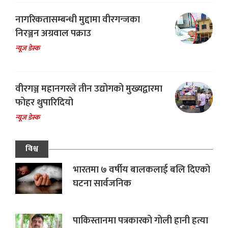
नागरिकतासम्बन्धी मुद्दामा वीरगन्जका
निरञ्जन अग्रवाल पक्राउ
न्यूज डेस्क
वीरगञ्ज महानगरले तीन उद्योगको मुख्यद्वारमा
फोहर थुपारिदियो
न्यूज डेस्क
विश्व
भारतमा ७ वर्षीय बालकलाई बलि दिएको
घटना सार्वजनिक
पाकिस्तानमा पत्रकारको गोली हानी हत्या