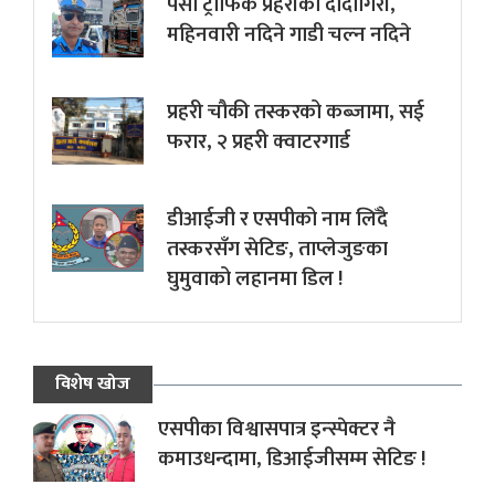
पर्सा ट्राफिक प्रहरीकाे दादागिरी,
महिनवारी नदिने गाडी चल्न नदिने
प्रहरी चौकी तस्करको कब्जामा, सई
फरार, २ प्रहरी क्वाटरगार्ड
डीआईजी र एसपीको नाम लिँदै
तस्करसँग सेटिङ, ताप्लेजुङका
घुमुवाको लहानमा डिल !
विशेष खोज
एसपीका विश्वासपात्र इन्स्पेक्टर नै
कमाउधन्दामा, डिआईजीसम्म सेटिङ !