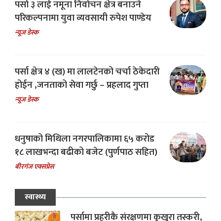
पर्सा ३ लाई नमूना निर्वाचन क्षेत्र बनाउने
परिकल्पनामा युवा व्यवसायी रुपेश पाण्डेय
न्यूज डेस्क
पर्सा क्षेत्र ४ (ख) मा लालटेनको चर्चा ठेकेदारी
होईन ,जनताको सेवा गर्छु – प्रहलाद गुप्ता
न्यूज डेस्क
धनुषाको मिथिला नगरपालिकामा ६५ करोड
१८ लाखभन्दा बढीको बजेट (पुर्णपाठ सहित)
बीरगंज एक्सप्रेस
स्वास्थ्य
पर्सामा प्रहरीकै संरक्षणमा कुखुरा तस्करी,