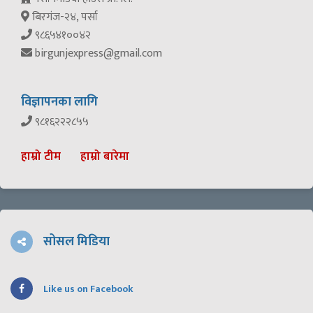
बिरगंज-२४, पर्सा
९८६५४१००४२
birgunjexpress@gmail.com
विज्ञापनका लागि
९८१६२२२८५५
हाम्रो टीम
हाम्रो बारेमा
सोसल मिडिया
Like us on Facebook