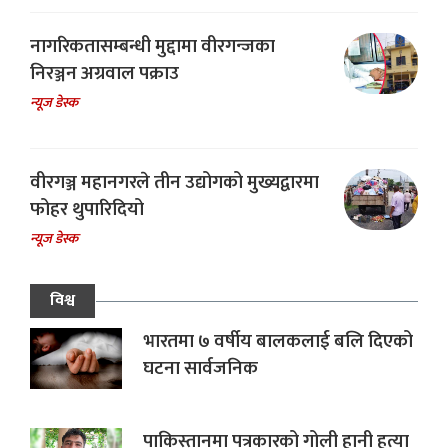
नागरिकतासम्बन्धी मुद्दामा वीरगन्जका
निरञ्जन अग्रवाल पक्राउ
न्यूज डेस्क
वीरगञ्ज महानगरले तीन उद्योगको मुख्यद्वारमा
फोहर थुपारिदियो
न्यूज डेस्क
विश्व
भारतमा ७ वर्षीय बालकलाई बलि दिएको
घटना सार्वजनिक
पाकिस्तानमा पत्रकारको गोली हानी हत्या