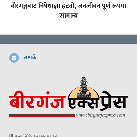
वीरगञ्जबाट निषेधाज्ञा हट्यो, जनजीवन पूर्ण रूपमा
सामान्य
सम्पर्क
पर्सा मिडिया हाउस प्रा. लि.