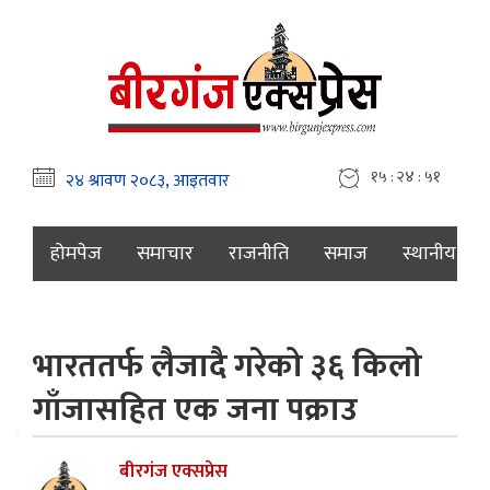
१५ : २४ : ५२
होमपेज
समाचार
राजनीति
समाज
स्थानीय
भारततर्फ लैजादै गरेको ३६ किलो
गाँजासहित एक जना पक्राउ
बीरगंज एक्सप्रेस