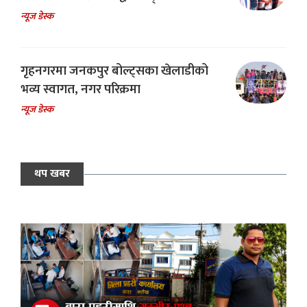
न्यूज डेस्क
गृहनगरमा जनकपुर बोल्ट्सका खेलाडीको
भव्य स्वागत, नगर परिक्रमा
न्यूज डेस्क
थप खबर