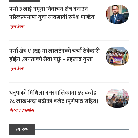
पर्सा ३ लाई नमूना निर्वाचन क्षेत्र बनाउने
परिकल्पनामा युवा व्यवसायी रुपेश पाण्डेय
न्यूज डेस्क
पर्सा क्षेत्र ४ (ख) मा लालटेनको चर्चा ठेकेदारी
होईन ,जनताको सेवा गर्छु – प्रहलाद गुप्ता
न्यूज डेस्क
धनुषाको मिथिला नगरपालिकामा ६५ करोड
१८ लाखभन्दा बढीको बजेट (पुर्णपाठ सहित)
बीरगंज एक्सप्रेस
स्वास्थ्य