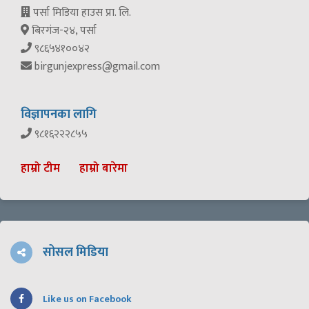
पर्सा मिडिया हाउस प्रा. लि.
बिरगंज-२४, पर्सा
९८६५४१००४२
birgunjexpress@gmail.com
विज्ञापनका लागि
९८१६२२२८५५
हाम्रो टीम
हाम्रो बारेमा
सोसल मिडिया
Like us on Facebook