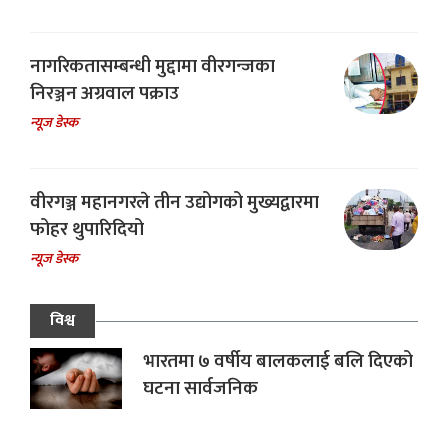
नागरिकतासम्बन्धी मुद्दामा वीरगन्जका
निरञ्जन अग्रवाल पक्राउ
न्यूज डेस्क
वीरगञ्ज महानगरले तीन उद्योगको मुख्यद्वारमा
फोहर थुपारिदियो
न्यूज डेस्क
विश्व
भारतमा ७ वर्षीय बालकलाई बलि दिएको
घटना सार्वजनिक