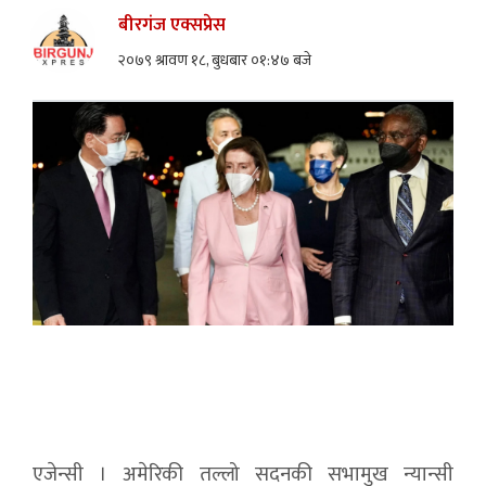
बीरगंज एक्सप्रेस
२०७९ श्रावण १८, बुधबार ०१:४७ बजे
एजेन्सी । अमेरिकी तल्लो सदनकी सभामुख न्यान्सी