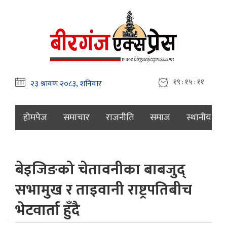
१९ : १५ : १२
होमपेज
समाचार
राजनीति
समाज
स्थानीय
बेइजिङको चेतावनीका बाबजुद्
सभामुख र ताइवानी राष्ट्रपतिबीच
भेटवार्ता हुँदै