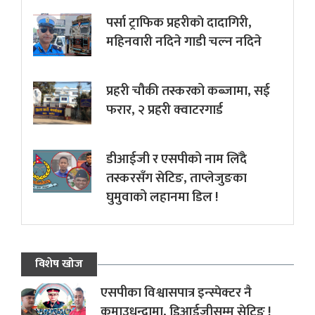
पर्सा ट्राफिक प्रहरीकाे दादागिरी,
महिनवारी नदिने गाडी चल्न नदिने
प्रहरी चौकी तस्करको कब्जामा, सई
फरार, २ प्रहरी क्वाटरगार्ड
डीआईजी र एसपीको नाम लिँदै
तस्करसँग सेटिङ, ताप्लेजुङका
घुमुवाको लहानमा डिल !
विशेष खोज
एसपीका विश्वासपात्र इन्स्पेक्टर नै
कमाउधन्दामा, डिआईजीसम्म सेटिङ !