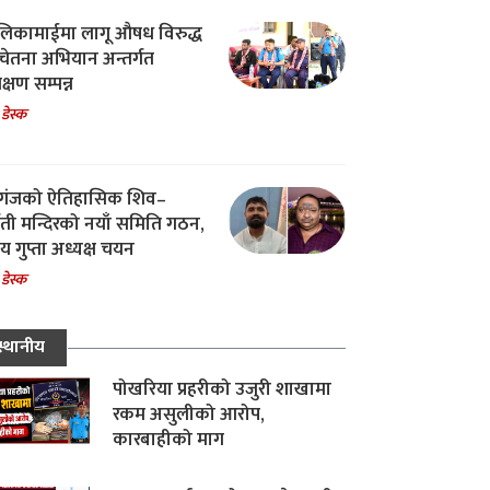
िकामाईमा लागू औषध विरुद्ध
ेतना अभियान अन्तर्गत
िक्षण सम्पन्न
 डेस्क
गंजको ऐतिहासिक शिव–
्वती मन्दिरको नयाँ समिति गठन,
 गुप्ता अध्यक्ष चयन
 डेस्क
स्थानीय
पोखरिया प्रहरीको उजुरी शाखामा
रकम असुलीको आरोप,
कारबाहीको माग