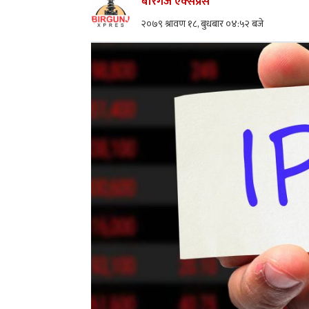
बीरगंज एक्सप्रेस
२०७९ श्रावण १८, बुधबार ०४:५२ बजे