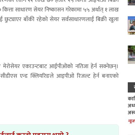
वसाधारणका लागि २२ लाख ७० हजार २५ कित्ता आईपीओ बिक्री
कित्ता साधारण सेयर निष्कासन गरेकामा ५५ अर्थात् १ लाख
छुट्याएर बाँकी रहेको सेयर सर्वसाधारणलाई बिक्री खुला
 मेरोसेयर एकाउन्टबाट आईपीओको नतिजा हेर्न सक्नेछन्।
था सीडीएस एन्ड क्लियरिङले आइपीओ रिजल्ट हेर्न बनाएको
काल
अध्
अस्
न्यूज