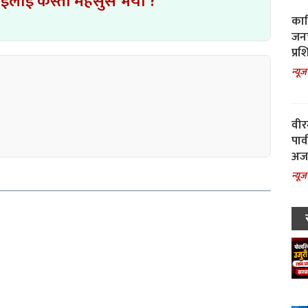
ाईलाई कस्तो महसुस भयो ?
काल
जनच
प्रश
न्यूज
वीर
पार
अजय
न्यूज