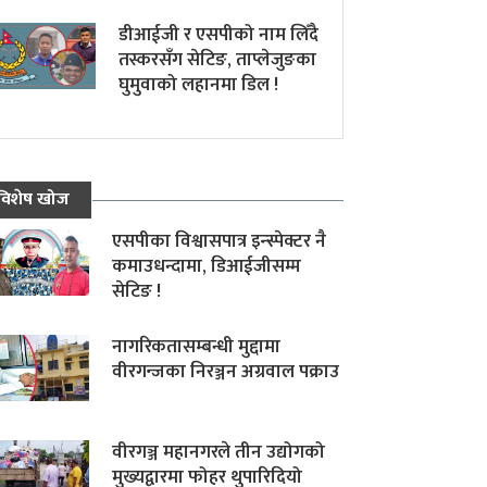
डीआईजी र एसपीको नाम लिँदै
तस्करसँग सेटिङ, ताप्लेजुङका
घुमुवाको लहानमा डिल !
विशेष खोज
एसपीका विश्वासपात्र इन्स्पेक्टर नै
कमाउधन्दामा, डिआईजीसम्म
सेटिङ !
नागरिकतासम्बन्धी मुद्दामा
वीरगन्जका निरञ्जन अग्रवाल पक्राउ
वीरगञ्ज महानगरले तीन उद्योगको
मुख्यद्वारमा फोहर थुपारिदियो