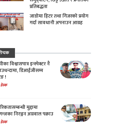
समुद्घाटन, छिट्टै उन्नति र प्रगतिको
प्रतिबद्धता
जाडोमा हिटर तथा गिजरको प्रयोग
गर्दा सावधानी अपनाउन आग्रह
रोचक
का विश्वासपात्र इन्स्पेक्टर नै
उधन्दामा, डिआईजीसम्म
िङ !
 डेस्क
रिकतासम्बन्धी मुद्दामा
गन्जका निरञ्जन अग्रवाल पक्राउ
 डेस्क