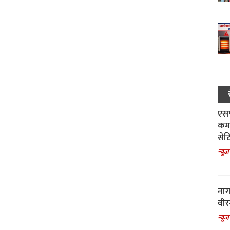
एसपी
कमा
सेट
न्यूज
नाग
वीर
न्यूज