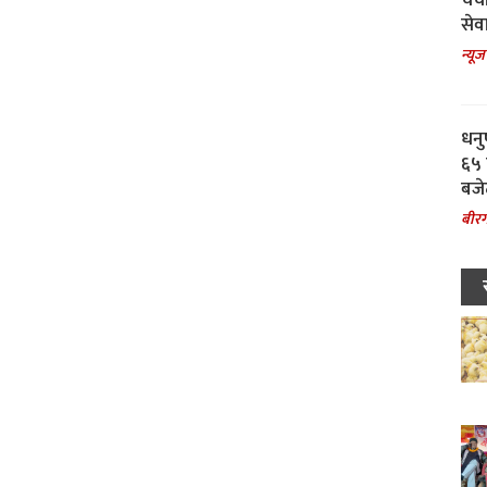
चर्
सेवा
न्यूज
धनु
६५ 
बजे
बीरग