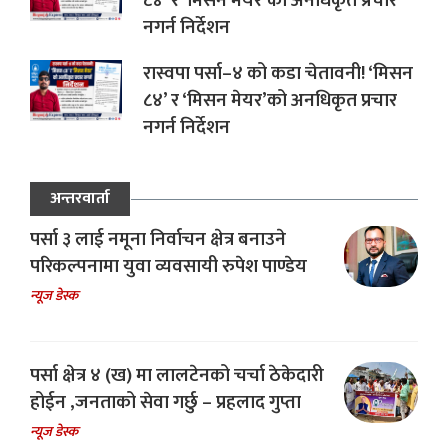
८४’ र ‘मिसन मेयर’को अनधिकृत प्रचार
नगर्न निर्देशन
रास्वपा पर्सा–४ को कडा चेतावनी! ‘मिसन
८४’ र ‘मिसन मेयर’को अनधिकृत प्रचार
नगर्न निर्देशन
अन्तरवार्ता
पर्सा ३ लाई नमूना निर्वाचन क्षेत्र बनाउने
परिकल्पनामा युवा व्यवसायी रुपेश पाण्डेय
न्यूज डेस्क
पर्सा क्षेत्र ४ (ख) मा लालटेनको चर्चा ठेकेदारी
होईन ,जनताको सेवा गर्छु – प्रहलाद गुप्ता
न्यूज डेस्क