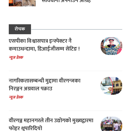
सावधानी अपनाउन आग्रह
रोचक
एसपीका विश्वासपात्र इन्स्पेक्टर नै
कमाउधन्दामा, डिआईजीसम्म सेटिङ !
न्यूज डेस्क
नागरिकतासम्बन्धी मुद्दामा वीरगन्जका
निरञ्जन अग्रवाल पक्राउ
न्यूज डेस्क
वीरगञ्ज महानगरले तीन उद्योगको मुख्यद्वारमा
फोहर थुपारिदियो