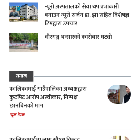
न्यूरो अस्पतालको सेवा थप प्रभाकारी
बनाउन न्यूरो सर्जन डा. झा सहित विशेषज्ञ
टिमद्वारा उपचार
वीरगञ्ज भन्सारको कारोबार घट्यो
समाज
कालिकामाई गाउँपालिका अध्यक्षद्वारा
कुटपिट आरोप अस्वीकार, निष्पक्ष
छानबिनको माग
न्यूज डेस्क
कालिकामाईमा लागू औषध विरुद्ध