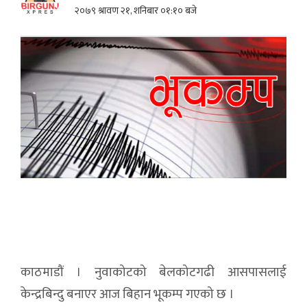
२०७९ श्रावण २१, शनिबार ०१:१० बजे
काठमाडौं । नुवाकोटको बेलकोटगढी आसपासलाई
केन्द्रबिन्दु बनाएर आज बिहान भूकम्प गएको छ ।