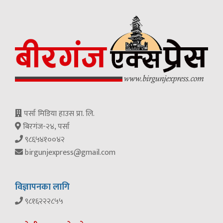
पर्सा मिडिया हाउस प्रा. लि.
बिरगंज-२४, पर्सा
९८६५४१००४२
birgunjexpress@gmail.com
विज्ञापनका लागि
९८१६२२२८५५