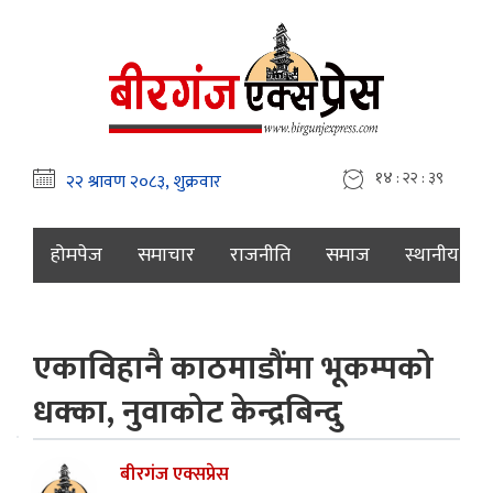
१४ : २२ : ४०
होमपेज
समाचार
राजनीति
समाज
स्थानीय
एकाविहानै काठमाडौंमा भूकम्पको
धक्का, नुवाकोट केन्द्रबिन्दु
बीरगंज एक्सप्रेस