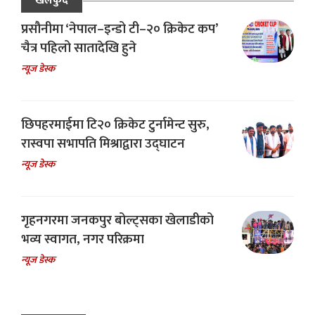
खेलकुद
प्रसौनीमा ‘नेपाल–इन्डो टी–२० क्रिकेट कप’
चैत्र पहिलो सातादेखि हुने
न्यूज डेस्क
छिपहरमाईमा टि२० क्रिकेट टुर्नामेन्ट सुरु,
रास्वपा सभापति मिश्राद्वारा उद्घाटन
न्यूज डेस्क
गृहनगरमा जनकपुर बोल्ट्सका खेलाडीको
भव्य स्वागत, नगर परिक्रमा
न्यूज डेस्क