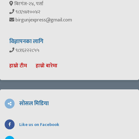
बिरगंज-२४, पर्सा
९८६५४१००४२
birgunjexpress@gmail.com
विज्ञापनका लागि
९८१६२२२८५५
हाम्रो टीम
हाम्रो बारेमा
सोसल मिडिया
Like us on Facebook