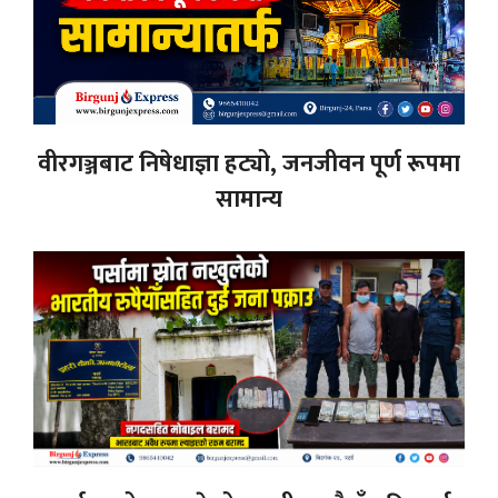
वीरगञ्जबाट निषेधाज्ञा हट्यो, जनजीवन पूर्ण रूपमा
सामान्य