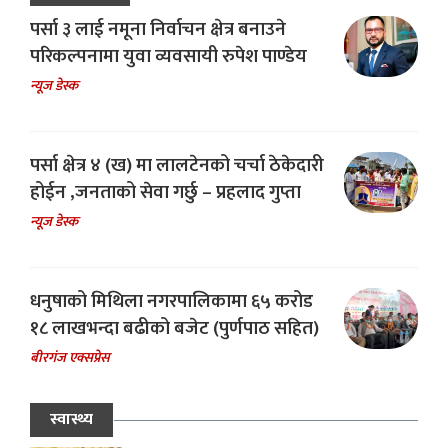
पर्सा ३ लाई नमूना निर्वाचन क्षेत्र बनाउने
परिकल्पनामा युवा व्यवसायी रुपेश पाण्डेय
न्यूज डेस्क
पर्सा क्षेत्र ४ (ख) मा लालटेनको चर्चा ठेकेदारी
होईन ,जनताको सेवा गर्छु – प्रहलाद गुप्ता
न्यूज डेस्क
धनुषाको मिथिला नगरपालिकामा ६५ करोड
१८ लाखभन्दा बढीको बजेट (पुर्णपाठ सहित)
बीरगंज एक्सप्रेस
स्वास्थ्य