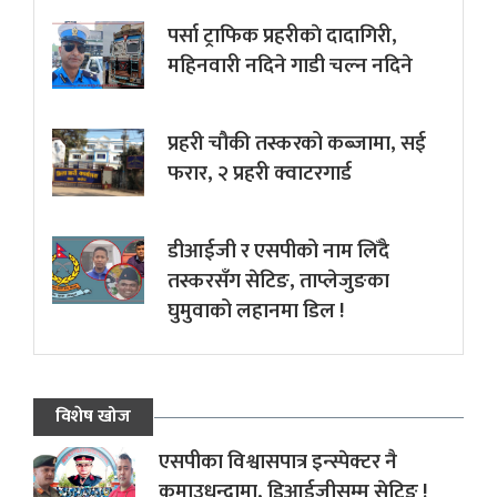
पर्सा ट्राफिक प्रहरीकाे दादागिरी,
महिनवारी नदिने गाडी चल्न नदिने
प्रहरी चौकी तस्करको कब्जामा, सई
फरार, २ प्रहरी क्वाटरगार्ड
डीआईजी र एसपीको नाम लिँदै
तस्करसँग सेटिङ, ताप्लेजुङका
घुमुवाको लहानमा डिल !
विशेष खोज
एसपीका विश्वासपात्र इन्स्पेक्टर नै
कमाउधन्दामा, डिआईजीसम्म सेटिङ !