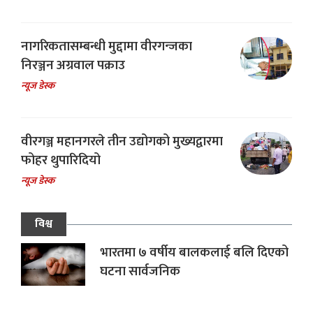
नागरिकतासम्बन्धी मुद्दामा वीरगन्जका
निरञ्जन अग्रवाल पक्राउ
न्यूज डेस्क
वीरगञ्ज महानगरले तीन उद्योगको मुख्यद्वारमा
फोहर थुपारिदियो
न्यूज डेस्क
विश्व
भारतमा ७ वर्षीय बालकलाई बलि दिएको
घटना सार्वजनिक