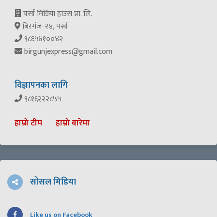
पर्सा मिडिया हाउस प्रा. लि.
बिरगंज-२४, पर्सा
९८६५४१००४२
birgunjexpress@gmail.com
विज्ञापनका लागि
९८१६२२२८५५
हाम्रो टीम
हाम्रो बारेमा
सोसल मिडिया
Like us on Facebook