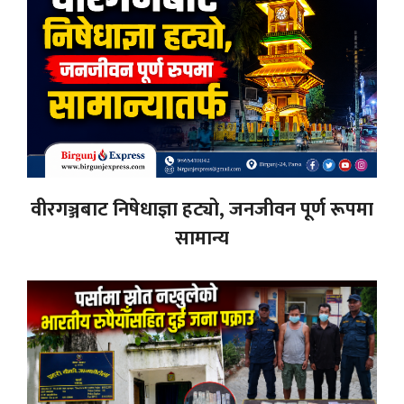
वीरगञ्जबाट निषेधाज्ञा हट्यो, जनजीवन पूर्ण रूपमा
सामान्य