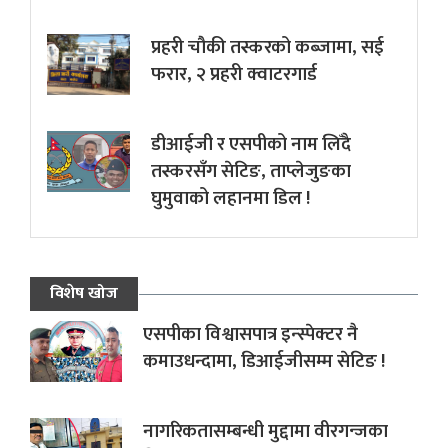
प्रहरी चौकी तस्करको कब्जामा, सई
फरार, २ प्रहरी क्वाटरगार्ड
डीआईजी र एसपीको नाम लिँदै
तस्करसँग सेटिङ, ताप्लेजुङका
घुमुवाको लहानमा डिल !
विशेष खोज
एसपीका विश्वासपात्र इन्स्पेक्टर नै
कमाउधन्दामा, डिआईजीसम्म सेटिङ !
नागरिकतासम्बन्धी मुद्दामा वीरगन्जका