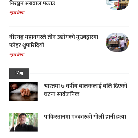
निरञ्जन अग्रवाल पक्राउ
न्यूज डेस्क
वीरगञ्ज महानगरले तीन उद्योगको मुख्यद्वारमा
फोहर थुपारिदियो
न्यूज डेस्क
विश्व
भारतमा ७ वर्षीय बालकलाई बलि दिएको
घटना सार्वजनिक
पाकिस्तानमा पत्रकारको गोली हानी हत्या