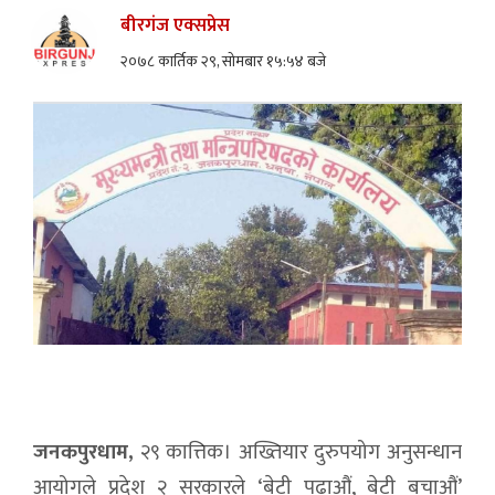
बीरगंज एक्सप्रेस
२०७८ कार्तिक २९, सोमबार १५:५४ बजे
जनकपुरधाम,
२९ कात्तिक। अख्तियार दुरुपयोग अनुसन्धान
आयोगले प्रदेश २ सरकारले ‘बेटी पढाऔं, बेटी बचाऔं’