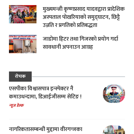
मुख्यमन्त्री कृष्णप्रसाद यादवद्वारा प्रादेशिक
अस्पताल पोखरियाको समुद्घाटन, छिट्टै
उन्नति र प्रगतिको प्रतिबद्धता
जाडोमा हिटर तथा गिजरको प्रयोग गर्दा
सावधानी अपनाउन आग्रह
रोचक
एसपीका विश्वासपात्र इन्स्पेक्टर नै
कमाउधन्दामा, डिआईजीसम्म सेटिङ !
न्यूज डेस्क
नागरिकतासम्बन्धी मुद्दामा वीरगन्जका