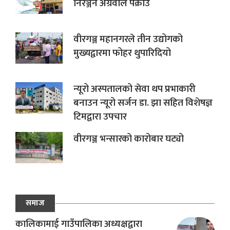
निरञ्जन अग्रवाल पक्राउ
वीरगञ्ज महानगरले तीन उद्योगको
मुख्यद्वारमा फोहर थुपारिदियो
न्यूरो अस्पतालको सेवा थप प्रभाकारी
बनाउन न्यूरो सर्जन डा. झा सहित विशेषज्ञ
टिमद्वारा उपचार
वीरगञ्ज भन्सारको कारोबार घट्यो
समाज
कालिकामाई गाउँपालिका अध्यक्षद्वारा