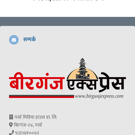
सम्पर्क
पर्सा मिडिया हाउस प्रा. लि.
बिरगंज-२४, पर्सा
९८६५४१००४२