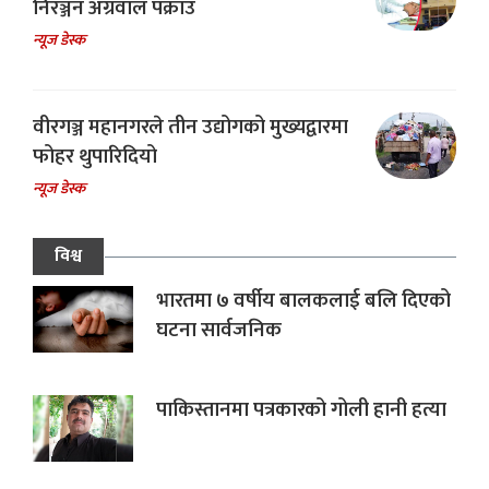
निरञ्जन अग्रवाल पक्राउ
न्यूज डेस्क
वीरगञ्ज महानगरले तीन उद्योगको मुख्यद्वारमा
फोहर थुपारिदियो
न्यूज डेस्क
विश्व
भारतमा ७ वर्षीय बालकलाई बलि दिएको
घटना सार्वजनिक
पाकिस्तानमा पत्रकारको गोली हानी हत्या