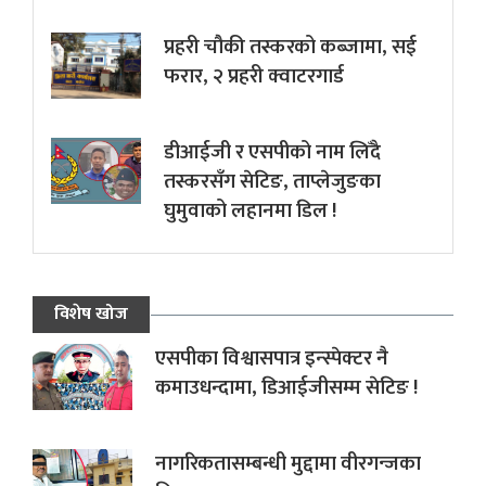
प्रहरी चौकी तस्करको कब्जामा, सई
फरार, २ प्रहरी क्वाटरगार्ड
डीआईजी र एसपीको नाम लिँदै
तस्करसँग सेटिङ, ताप्लेजुङका
घुमुवाको लहानमा डिल !
विशेष खोज
एसपीका विश्वासपात्र इन्स्पेक्टर नै
कमाउधन्दामा, डिआईजीसम्म सेटिङ !
नागरिकतासम्बन्धी मुद्दामा वीरगन्जका