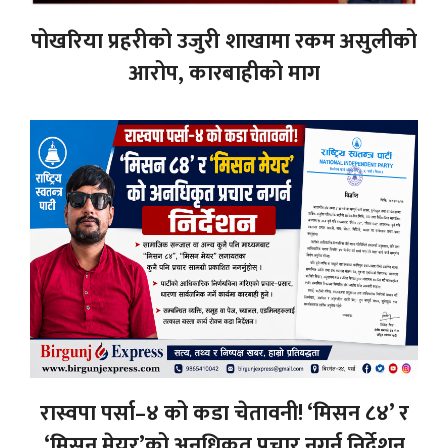
पोखरिया प्रहरीको उजुरी शाखामा रकम असुलीको
आरोप, कारबाहीको माग
रास्वपा पर्सा–४ को कडा चेतावनी! ‘मिसन ८४’ र
‘मिसन मेयर’को अनधिकृत प्रचार नगर्न निर्देशन