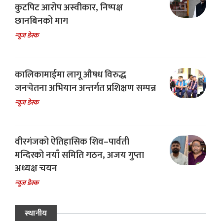
कुटपिट आरोप अस्वीकार, निष्पक्ष
छानबिनको माग
न्यूज डेस्क
कालिकामाईमा लागू औषध विरुद्ध
जनचेतना अभियान अन्तर्गत प्रशिक्षण सम्पन्न
न्यूज डेस्क
वीरगंजको ऐतिहासिक शिव–पार्वती
मन्दिरको नयाँ समिति गठन, अजय गुप्ता
अध्यक्ष चयन
न्यूज डेस्क
स्थानीय