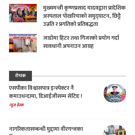
मुख्यमन्त्री कृष्णप्रसाद यादवद्वारा प्रादेशिक
अस्पताल पोखरियाको समुद्घाटन, छिट्टै
उन्नति र प्रगतिको प्रतिबद्धता
जाडोमा हिटर तथा गिजरको प्रयोग गर्दा
सावधानी अपनाउन आग्रह
रोचक
एसपीका विश्वासपात्र इन्स्पेक्टर नै
कमाउधन्दामा, डिआईजीसम्म सेटिङ !
न्यूज डेस्क
नागरिकतासम्बन्धी मुद्दामा वीरगन्जका