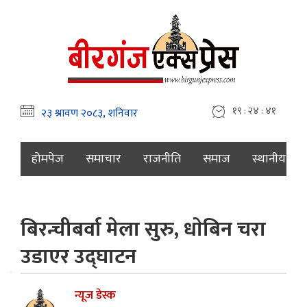
१९ : २४ : ४२
होमपेज
समाचार
राजनीति
समाज
स्थानीय
बिरन्चीबर्वा मेला सुरु, धाेबिन चरा
उडाएर उद्घाटन
न्यूज डेस्क