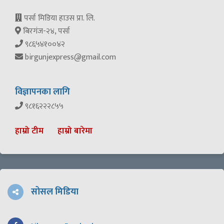
पर्सा मिडिया हाउस प्रा. लि.
बिरगंज-२४, पर्सा
९८६५४१००४२
birgunjexpress@gmail.com
विज्ञापनका लागि
९८१६२२२८५५
हाम्रो टीम
हाम्रो बारेमा
सोसल मिडिया