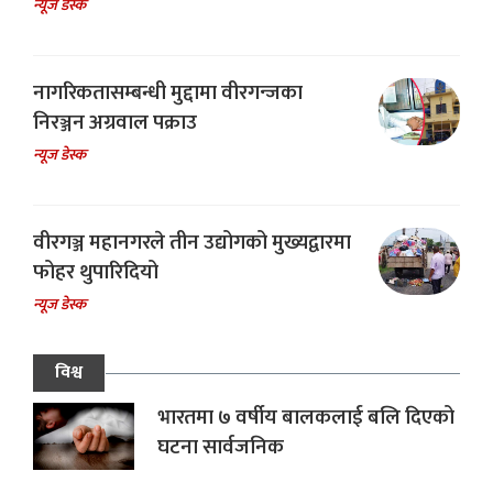
न्यूज डेस्क
नागरिकतासम्बन्धी मुद्दामा वीरगन्जका
निरञ्जन अग्रवाल पक्राउ
न्यूज डेस्क
वीरगञ्ज महानगरले तीन उद्योगको मुख्यद्वारमा
फोहर थुपारिदियो
न्यूज डेस्क
विश्व
भारतमा ७ वर्षीय बालकलाई बलि दिएको
घटना सार्वजनिक