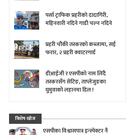
पर्सा ट्राफिक प्रहरीकाे दादागिरी,
महिनवारी नदिने गाडी चल्न नदिने
प्रहरी चौकी तस्करको कब्जामा, सई
फरार, २ प्रहरी क्वाटरगार्ड
डीआईजी र एसपीको नाम लिँदै
तस्करसँग सेटिङ, ताप्लेजुङका
घुमुवाको लहानमा डिल !
विशेष खोज
एसपीका विश्वासपात्र इन्स्पेक्टर नै