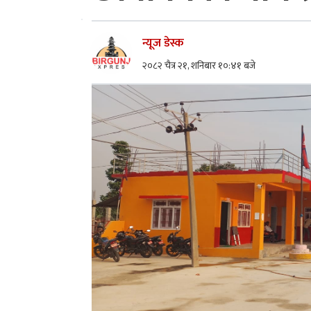
न्यूज डेस्क
२०८२ चैत्र २१, शनिबार १०:४१ बजे