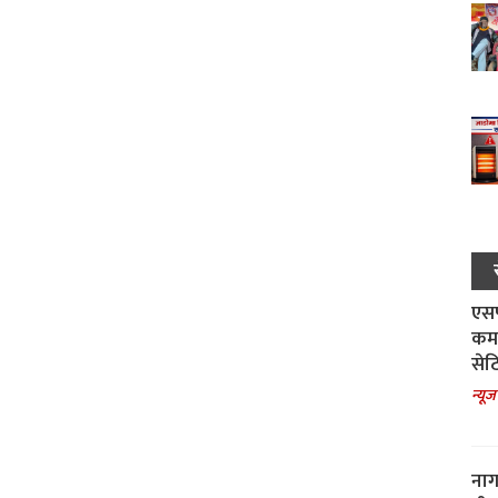
एसपी
कमा
सेट
न्यूज
नाग