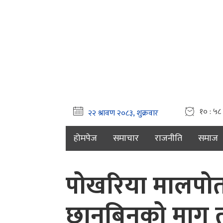
१० : ५८
होमपेज
समाचार
राजनीति
समाज
पोखरिया मालपोत
छानबिनको माग ती