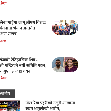
 डेस्क
िकामाईमा लागू औषध विरुद्ध
ेतना अभियान अन्तर्गत
िक्षण सम्पन्न
 डेस्क
गंजको ऐतिहासिक शिव–
्वती मन्दिरको नयाँ समिति गठन,
 गुप्ता अध्यक्ष चयन
 डेस्क
स्थानीय
पोखरिया प्रहरीको उजुरी शाखामा
रकम असुलीको आरोप,