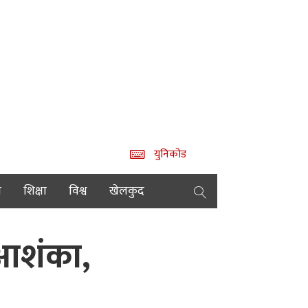
युनिकोड
य
शिक्षा
विश्व
खेलकुद
 आशंका,