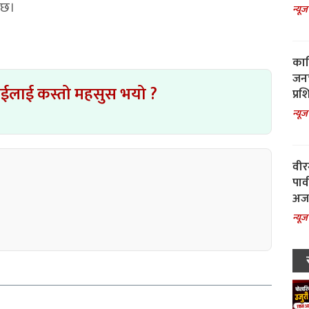
ो छ।
न्यूज
काल
जनच
ाईलाई कस्तो महसुस भयो ?
प्रश
न्यूज
वीर
पार
अजय
न्यूज