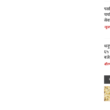
पर्स
चर्
सेवा
न्यूज
धनु
६५ 
बजे
बीरग