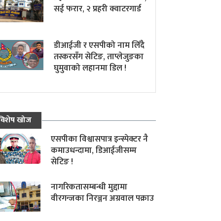
सई फरार, २ प्रहरी क्वाटरगार्ड
डीआईजी र एसपीको नाम लिँदै
तस्करसँग सेटिङ, ताप्लेजुङका
घुमुवाको लहानमा डिल !
विशेष खोज
एसपीका विश्वासपात्र इन्स्पेक्टर नै
कमाउधन्दामा, डिआईजीसम्म
सेटिङ !
नागरिकतासम्बन्धी मुद्दामा
वीरगन्जका निरञ्जन अग्रवाल पक्राउ