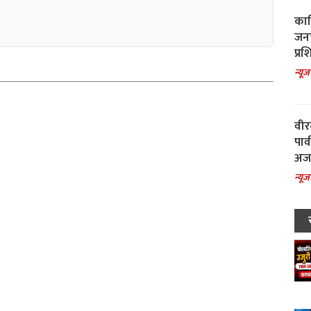
काल
जनच
प्रश
न्यूज
वीर
पार
अजय
न्यूज