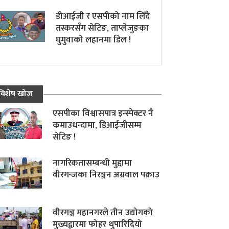
डीआईजी र एसपीको नाम लिँदै
तस्करसँग सेटिङ, ताप्लेजुङका
घुमुवाको लहानमा डिल !
विशेष खोज
एसपीका विश्वासपात्र इन्स्पेक्टर नै
कमाउधन्दामा, डिआईजीसम्म
सेटिङ !
नागरिकतासम्बन्धी मुद्दामा
वीरगन्जका निरञ्जन अग्रवाल पक्राउ
वीरगञ्ज महानगरले तीन उद्योगको
मुख्यद्वारमा फोहर थुपारिदियो