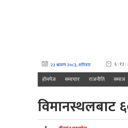
६ : १३ :
होमपेज
समाचार
राजनीति
समाज
विमानस्थलबाट ६०