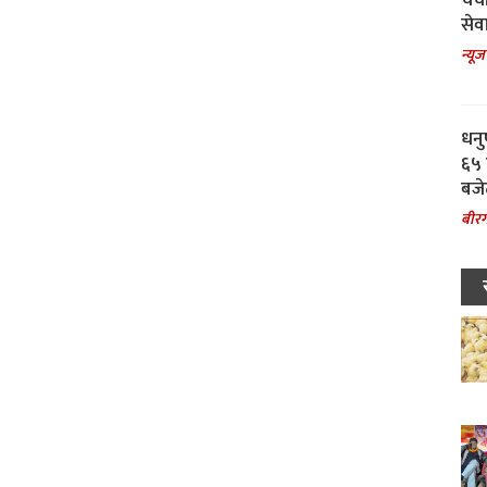
चर्
सेवा
न्यूज
धनु
६५ 
बजे
बीरग