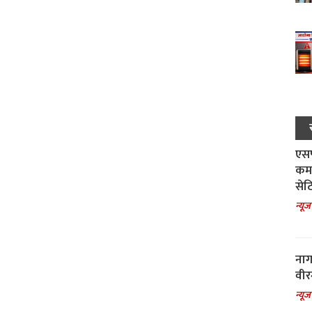
एसपी
कमा
सेट
न्यूज
नाग
वीर
न्यूज