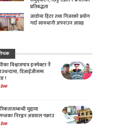
समुद्घाटन, छिट्टै उन्नति र प्रगतिको
प्रतिबद्धता
जाडोमा हिटर तथा गिजरको प्रयोग
गर्दा सावधानी अपनाउन आग्रह
रोचक
का विश्वासपात्र इन्स्पेक्टर नै
उधन्दामा, डिआईजीसम्म
िङ !
 डेस्क
रिकतासम्बन्धी मुद्दामा
गन्जका निरञ्जन अग्रवाल पक्राउ
 डेस्क