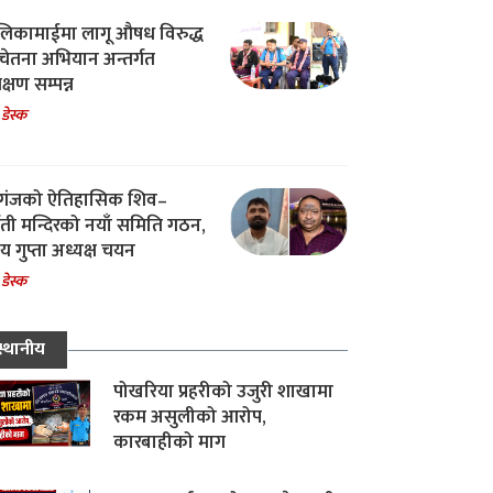
िकामाईमा लागू औषध विरुद्ध
ेतना अभियान अन्तर्गत
िक्षण सम्पन्न
 डेस्क
गंजको ऐतिहासिक शिव–
्वती मन्दिरको नयाँ समिति गठन,
 गुप्ता अध्यक्ष चयन
 डेस्क
स्थानीय
पोखरिया प्रहरीको उजुरी शाखामा
रकम असुलीको आरोप,
कारबाहीको माग