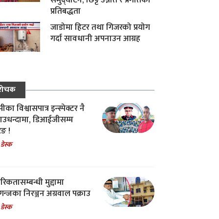
समुद्घाटन, छिट्टै उन्नति र प्रगतिको
प्रतिबद्धता
जाडोमा हिटर तथा गिजरको प्रयोग
गर्दा सावधानी अपनाउन आग्रह
रोचक
का विश्वासपात्र इन्स्पेक्टर नै
उधन्दामा, डिआईजीसम्म
िङ !
 डेस्क
रिकतासम्बन्धी मुद्दामा
गन्जका निरञ्जन अग्रवाल पक्राउ
 डेस्क