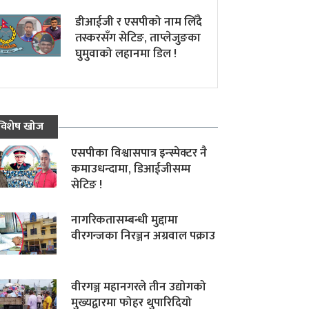
डीआईजी र एसपीको नाम लिँदै
तस्करसँग सेटिङ, ताप्लेजुङका
घुमुवाको लहानमा डिल !
विशेष खोज
एसपीका विश्वासपात्र इन्स्पेक्टर नै
कमाउधन्दामा, डिआईजीसम्म
सेटिङ !
नागरिकतासम्बन्धी मुद्दामा
वीरगन्जका निरञ्जन अग्रवाल पक्राउ
वीरगञ्ज महानगरले तीन उद्योगको
मुख्यद्वारमा फोहर थुपारिदियो