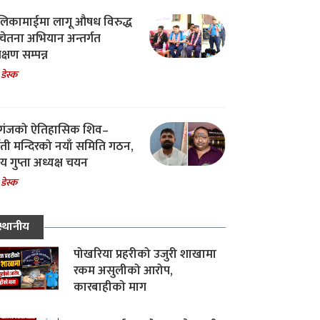
िकामाईमा लागू औषध विरुद्ध
ेतना अभियान अन्तर्गत
िक्षण सम्पन्न
 डेस्क
गंजको ऐतिहासिक शिव–
्वती मन्दिरको नयाँ समिति गठन,
 गुप्ता अध्यक्ष चयन
 डेस्क
स्थानीय
पोखरिया प्रहरीको उजुरी शाखामा
रकम असुलीको आरोप,
कारबाहीको माग