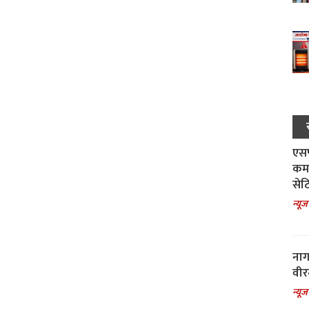
एसपी
कमा
सेट
न्यूज
नाग
वीर
न्यूज