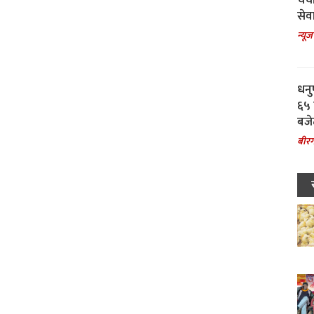
चर्
सेवा
न्यूज
धनु
६५ 
बजे
बीरग