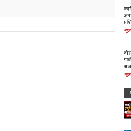
काल
जनच
प्रश
न्यूज
वीर
पार
अजय
न्यूज