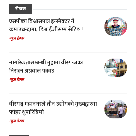
रोचक
एसपीका विश्वासपात्र इन्स्पेक्टर नै
कमाउधन्दामा, डिआईजीसम्म सेटिङ !
न्यूज डेस्क
नागरिकतासम्बन्धी मुद्दामा वीरगन्जका
निरञ्जन अग्रवाल पक्राउ
न्यूज डेस्क
वीरगञ्ज महानगरले तीन उद्योगको मुख्यद्वारमा
फोहर थुपारिदियो
न्यूज डेस्क