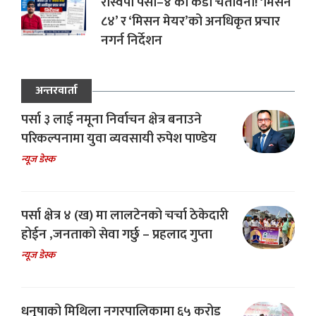
रास्वपा पर्सा–४ को कडा चेतावनी! ‘मिसन
८४’ र ‘मिसन मेयर’को अनधिकृत प्रचार
नगर्न निर्देशन
अन्तरवार्ता
पर्सा ३ लाई नमूना निर्वाचन क्षेत्र बनाउने
परिकल्पनामा युवा व्यवसायी रुपेश पाण्डेय
न्यूज डेस्क
पर्सा क्षेत्र ४ (ख) मा लालटेनको चर्चा ठेकेदारी
होईन ,जनताको सेवा गर्छु – प्रहलाद गुप्ता
न्यूज डेस्क
धनुषाको मिथिला नगरपालिकामा ६५ करोड