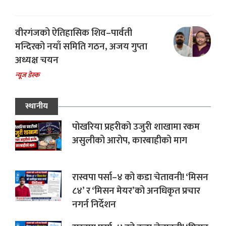
वीरगंजको ऐतिहासिक शिव–पार्वती
मन्दिरको नयाँ समिति गठन, अजय गुप्ता
अध्यक्ष चयन
न्यूज डेस्क
स्थानीय
पोखरिया प्रहरीको उजुरी शाखामा रकम
असुलीको आरोप, कारबाहीको माग
रास्वपा पर्सा–४ को कडा चेतावनी! ‘मिसन
८४’ र ‘मिसन मेयर’को अनधिकृत प्रचार
नगर्न निर्देशन