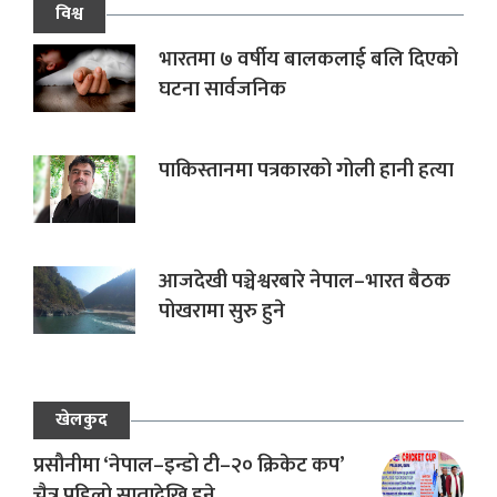
विश्व
भारतमा ७ वर्षीय बालकलाई बलि दिएको
घटना सार्वजनिक
पाकिस्तानमा पत्रकारको गोली हानी हत्या
आजदेखी पञ्चेश्वरबारे नेपाल–भारत बैठक
पोखरामा सुरु हुने
खेलकुद
प्रसौनीमा ‘नेपाल–इन्डो टी–२० क्रिकेट कप’
चैत्र पहिलो सातादेखि हुने