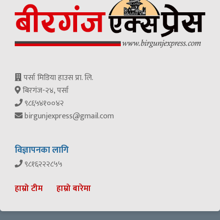
पर्सा मिडिया हाउस प्रा. लि.
बिरगंज-२४, पर्सा
९८६५४१००४२
birgunjexpress@gmail.com
विज्ञापनका लागि
९८१६२२२८५५
हाम्रो टीम
हाम्रो बारेमा