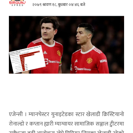
२०७९ श्रावण १८, बुधबार ०४:४६ बजे
एजेन्सी । म्यानचेस्टर युनाइटेडका स्टार खेलाडी क्रिस्टियानो
रोनाल्डो र कप्तान ह्यारी म्याग्वायर सामाजिक सञ्जाल ट्वीटरमा