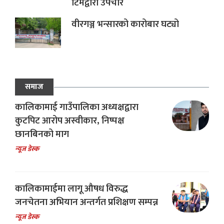
टिमद्वारा उपचार
वीरगञ्ज भन्सारको कारोबार घट्यो
समाज
कालिकामाई गाउँपालिका अध्यक्षद्वारा
कुटपिट आरोप अस्वीकार, निष्पक्ष
छानबिनको माग
न्यूज डेस्क
कालिकामाईमा लागू औषध विरुद्ध
जनचेतना अभियान अन्तर्गत प्रशिक्षण सम्पन्न
न्यूज डेस्क