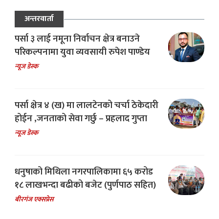
अन्तरवार्ता
पर्सा ३ लाई नमूना निर्वाचन क्षेत्र बनाउने
परिकल्पनामा युवा व्यवसायी रुपेश पाण्डेय
न्यूज डेस्क
पर्सा क्षेत्र ४ (ख) मा लालटेनको चर्चा ठेकेदारी
होईन ,जनताको सेवा गर्छु – प्रहलाद गुप्ता
न्यूज डेस्क
धनुषाको मिथिला नगरपालिकामा ६५ करोड
१८ लाखभन्दा बढीको बजेट (पुर्णपाठ सहित)
बीरगंज एक्सप्रेस