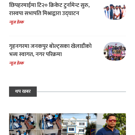
छिपहरमाईमा टि२० क्रिकेट टुर्नामेन्ट सुरु,
रास्वपा सभापति मिश्राद्वारा उद्घाटन
न्यूज डेस्क
गृहनगरमा जनकपुर बोल्ट्सका खेलाडीको
भव्य स्वागत, नगर परिक्रमा
न्यूज डेस्क
थप खबर