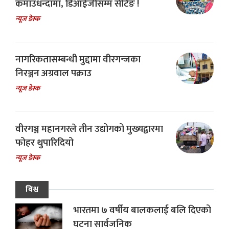
कमाउधन्दामा, डिआईजीसम्म सेटिङ !
न्यूज डेस्क
नागरिकतासम्बन्धी मुद्दामा वीरगन्जका
निरञ्जन अग्रवाल पक्राउ
न्यूज डेस्क
वीरगञ्ज महानगरले तीन उद्योगको मुख्यद्वारमा
फोहर थुपारिदियो
न्यूज डेस्क
विश्व
भारतमा ७ वर्षीय बालकलाई बलि दिएको
घटना सार्वजनिक