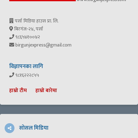
पर्सा मिडिया हाउस प्रा. लि.
बिरगंज-२४, पर्सा
९८६५४१००४२
birgunjexpress@gmail.com
विज्ञापनका लागि
९८१६२२२८५५
हाम्रो टीम
हाम्रो बारेमा
सोसल मिडिया