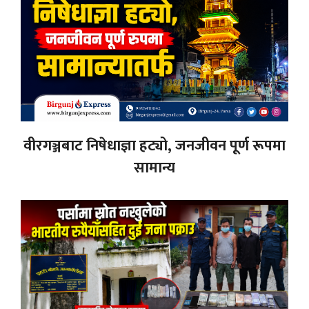
वीरगञ्जबाट निषेधाज्ञा हट्यो, जनजीवन पूर्ण रूपमा
सामान्य