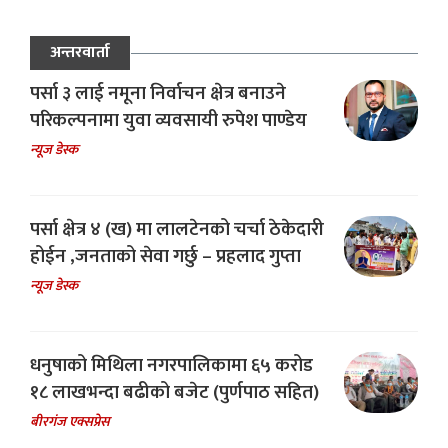
अन्तरवार्ता
पर्सा ३ लाई नमूना निर्वाचन क्षेत्र बनाउने
परिकल्पनामा युवा व्यवसायी रुपेश पाण्डेय
न्यूज डेस्क
पर्सा क्षेत्र ४ (ख) मा लालटेनको चर्चा ठेकेदारी
होईन ,जनताको सेवा गर्छु – प्रहलाद गुप्ता
न्यूज डेस्क
धनुषाको मिथिला नगरपालिकामा ६५ करोड
१८ लाखभन्दा बढीको बजेट (पुर्णपाठ सहित)
बीरगंज एक्सप्रेस