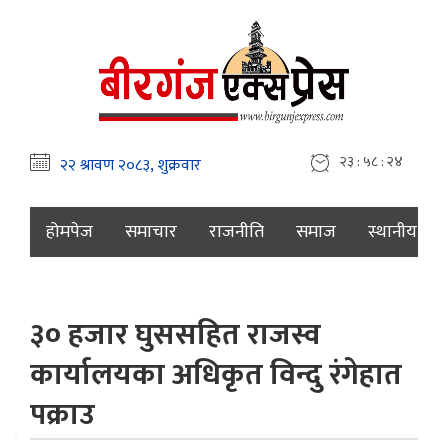
२३ : ५८ : २५
होमपेज
समाचार
राजनीति
समाज
स्थानीय
३० हजार घुससहित राजस्व
कार्यालयका अधिकृत विन्दु रंगेहात
पक्राउ