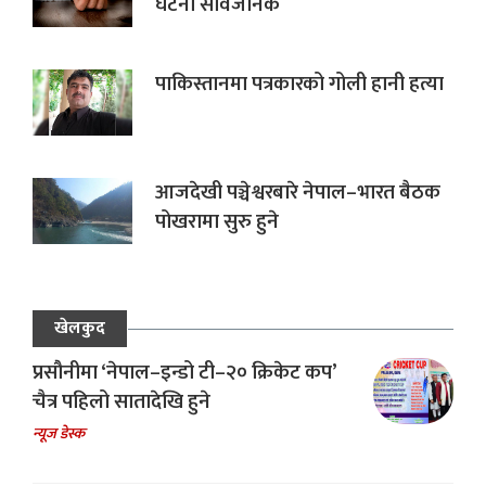
घटना सार्वजनिक
पाकिस्तानमा पत्रकारको गोली हानी हत्या
आजदेखी पञ्चेश्वरबारे नेपाल–भारत बैठक
पोखरामा सुरु हुने
खेलकुद
प्रसौनीमा ‘नेपाल–इन्डो टी–२० क्रिकेट कप’
चैत्र पहिलो सातादेखि हुने
न्यूज डेस्क