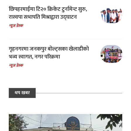
छिपहरमाईमा टि२० क्रिकेट टुर्नामेन्ट सुरु,
रास्वपा सभापति मिश्राद्वारा उद्घाटन
न्यूज डेस्क
गृहनगरमा जनकपुर बोल्ट्सका खेलाडीको
भव्य स्वागत, नगर परिक्रमा
न्यूज डेस्क
थप खबर