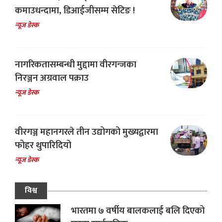
कमाउधन्दामा, डिआईजीसम्म सेटिङ !
न्यूज डेस्क
नागरिकतासम्बन्धी मुद्दामा वीरगन्जका
निरञ्जन अग्रवाल पक्राउ
न्यूज डेस्क
वीरगञ्ज महानगरले तीन उद्योगको मुख्यद्वारमा
फोहर थुपारिदियो
न्यूज डेस्क
विश्व
भारतमा ७ वर्षीय बालकलाई बलि दिएको