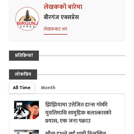
लेखकको बारेमा
बीरगंज एक्सप्रेस
लेखकबाट थप
प्रतिक्रिया!
लोकप्रिय
All Time
Month
झिझियामा उत्तेजित डान्स गरेकी
युवतिमाथि सामुहिक बलात्कारको
प्रयास, एक जना पक्राउ
सौता हाल्ने सई धामी निलम्बित