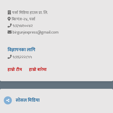
पर्सा मिडिया हाउस प्रा. लि.
बिरगंज-२४, पर्सा
९८६५४१००४२
birgunjexpress@gmail.com
विज्ञापनका लागि
९८१६२२२८५५
हाम्रो टीम
हाम्रो बारेमा
सोसल मिडिया