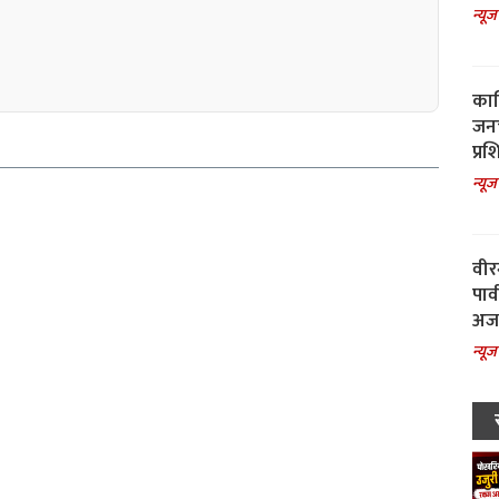
न्यूज
काल
जनच
प्रश
न्यूज
वीर
पार
अजय
न्यूज