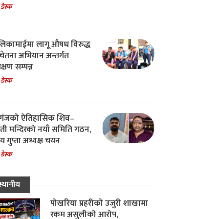
 डेस्क
िकामाईमा लागू औषध विरुद्ध
ेतना अभियान अन्तर्गत
िक्षण सम्पन्न
 डेस्क
गंजको ऐतिहासिक शिव–
्वती मन्दिरको नयाँ समिति गठन,
 गुप्ता अध्यक्ष चयन
 डेस्क
स्थानीय
पोखरिया प्रहरीको उजुरी शाखामा
रकम असुलीको आरोप,