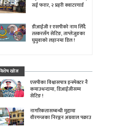
सई फरार, २ प्रहरी क्वाटरगार्ड
डीआईजी र एसपीको नाम लिँदै
तस्करसँग सेटिङ, ताप्लेजुङका
घुमुवाको लहानमा डिल !
विशेष खोज
एसपीका विश्वासपात्र इन्स्पेक्टर नै
कमाउधन्दामा, डिआईजीसम्म
सेटिङ !
नागरिकतासम्बन्धी मुद्दामा
वीरगन्जका निरञ्जन अग्रवाल पक्राउ