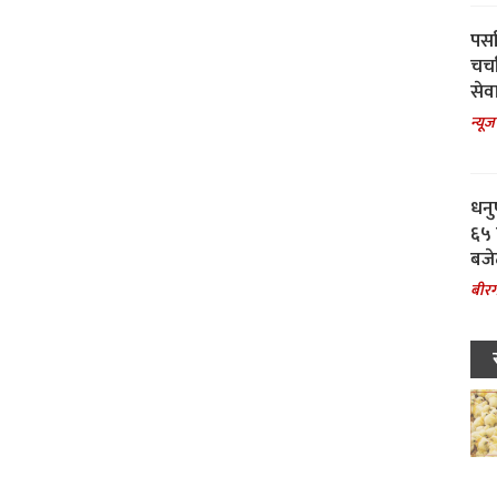
पर्स
चर्
सेवा
न्यूज
धनु
६५ 
बजे
बीरग