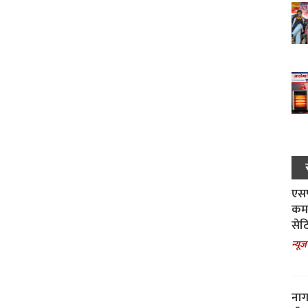
एसपी
कमा
सेट
न्यूज
नाग