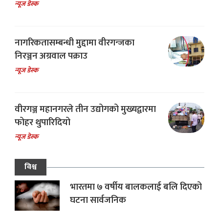
न्यूज डेस्क
नागरिकतासम्बन्धी मुद्दामा वीरगन्जका
निरञ्जन अग्रवाल पक्राउ
न्यूज डेस्क
वीरगञ्ज महानगरले तीन उद्योगको मुख्यद्वारमा
फोहर थुपारिदियो
न्यूज डेस्क
विश्व
भारतमा ७ वर्षीय बालकलाई बलि दिएको
घटना सार्वजनिक