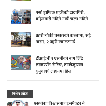
पर्सा ट्राफिक प्रहरीकाे दादागिरी,
महिनवारी नदिने गाडी चल्न नदिने
प्रहरी चौकी तस्करको कब्जामा, सई
फरार, २ प्रहरी क्वाटरगार्ड
डीआईजी र एसपीको नाम लिँदै
तस्करसँग सेटिङ, ताप्लेजुङका
घुमुवाको लहानमा डिल !
विशेष खोज
एसपीका विश्वासपात्र इन्स्पेक्टर नै