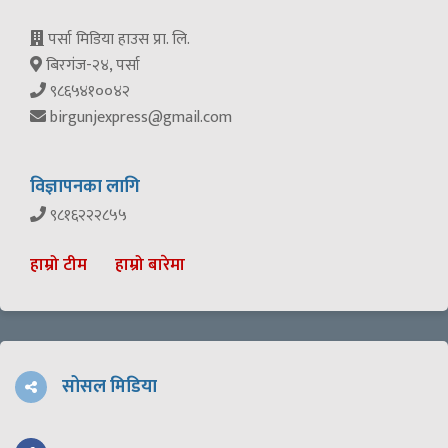
पर्सा मिडिया हाउस प्रा. लि.
बिरगंज-२४, पर्सा
९८६५४१००४२
birgunjexpress@gmail.com
विज्ञापनका लागि
९८१६२२२८५५
हाम्रो टीम
हाम्रो बारेमा
सोसल मिडिया