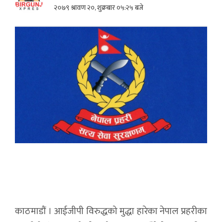
२०७९ श्रावण २०, शुक्रबार ०५:२५ बजे
काठमाडौं । आईजीपी विरुद्धको मुद्धा हारेका नेपाल प्रहरीका