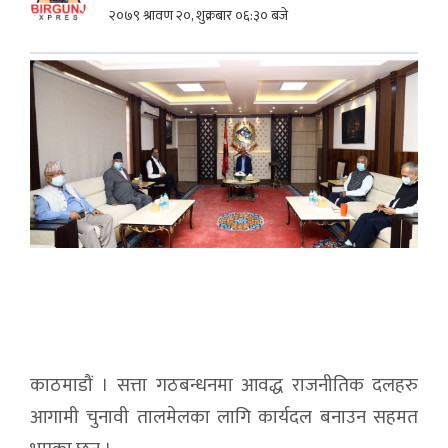
२०७९ श्रावण २०, शुक्रबार ०६:३० बजे
काठमाडौं । सत्ता गठबन्धनमा आवद्ध राजनीतिक दलहरु
आगामी चुनावी तालमेलका लागि कार्यदल बनाउन सहमत