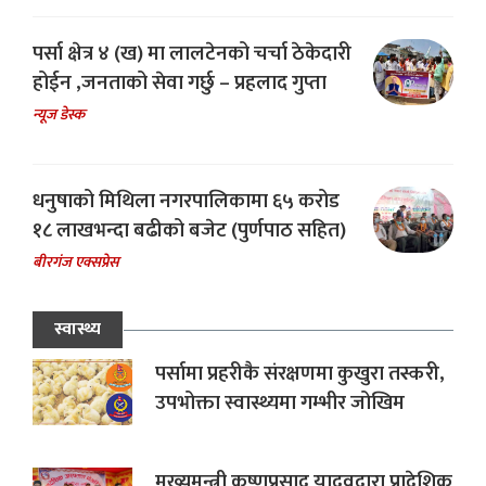
पर्सा क्षेत्र ४ (ख) मा लालटेनको चर्चा ठेकेदारी
होईन ,जनताको सेवा गर्छु – प्रहलाद गुप्ता
न्यूज डेस्क
धनुषाको मिथिला नगरपालिकामा ६५ करोड
१८ लाखभन्दा बढीको बजेट (पुर्णपाठ सहित)
बीरगंज एक्सप्रेस
स्वास्थ्य
पर्सामा प्रहरीकै संरक्षणमा कुखुरा तस्करी,
उपभोक्ता स्वास्थ्यमा गम्भीर जोखिम
मुख्यमन्त्री कृष्णप्रसाद यादवद्वारा प्रादेशिक