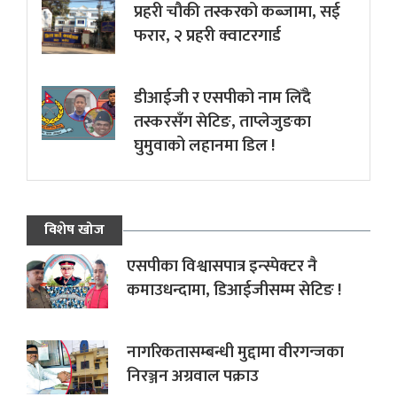
प्रहरी चौकी तस्करको कब्जामा, सई
फरार, २ प्रहरी क्वाटरगार्ड
डीआईजी र एसपीको नाम लिँदै
तस्करसँग सेटिङ, ताप्लेजुङका
घुमुवाको लहानमा डिल !
विशेष खोज
एसपीका विश्वासपात्र इन्स्पेक्टर नै
कमाउधन्दामा, डिआईजीसम्म सेटिङ !
नागरिकतासम्बन्धी मुद्दामा वीरगन्जका
निरञ्जन अग्रवाल पक्राउ