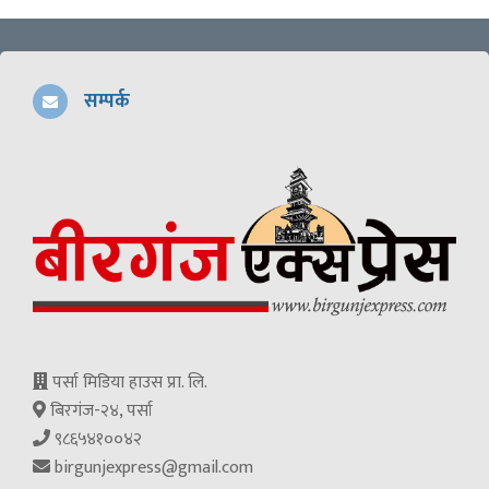
सम्पर्क
पर्सा मिडिया हाउस प्रा. लि.
बिरगंज-२४, पर्सा
९८६५४१००४२
birgunjexpress@gmail.com