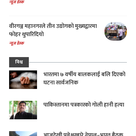
न्यूज डेस्क
वीरगञ्ज महानगरले तीन उद्योगको मुख्यद्वारमा
फोहर थुपारिदियो
न्यूज डेस्क
विश्व
भारतमा ७ वर्षीय बालकलाई बलि दिएको
घटना सार्वजनिक
पाकिस्तानमा पत्रकारको गोली हानी हत्या
आजदेखी पञ्चेश्वरबारे नेपाल–भारत बैठक