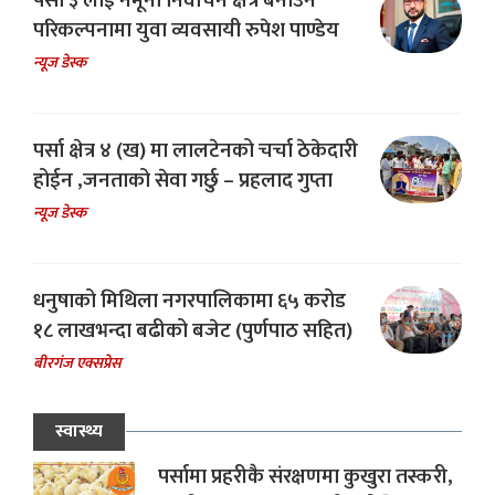
पर्सा ३ लाई नमूना निर्वाचन क्षेत्र बनाउने
परिकल्पनामा युवा व्यवसायी रुपेश पाण्डेय
न्यूज डेस्क
पर्सा क्षेत्र ४ (ख) मा लालटेनको चर्चा ठेकेदारी
होईन ,जनताको सेवा गर्छु – प्रहलाद गुप्ता
न्यूज डेस्क
धनुषाको मिथिला नगरपालिकामा ६५ करोड
१८ लाखभन्दा बढीको बजेट (पुर्णपाठ सहित)
बीरगंज एक्सप्रेस
स्वास्थ्य
पर्सामा प्रहरीकै संरक्षणमा कुखुरा तस्करी,