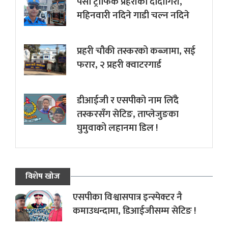
पर्सा ट्राफिक प्रहरीकाे दादागिरी,
महिनवारी नदिने गाडी चल्न नदिने
प्रहरी चौकी तस्करको कब्जामा, सई
फरार, २ प्रहरी क्वाटरगार्ड
डीआईजी र एसपीको नाम लिँदै
तस्करसँग सेटिङ, ताप्लेजुङका
घुमुवाको लहानमा डिल !
विशेष खोज
एसपीका विश्वासपात्र इन्स्पेक्टर नै
कमाउधन्दामा, डिआईजीसम्म सेटिङ !