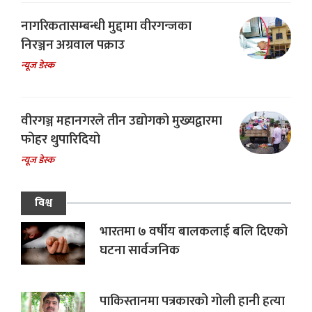
नागरिकतासम्बन्धी मुद्दामा वीरगन्जका
निरञ्जन अग्रवाल पक्राउ
न्यूज डेस्क
वीरगञ्ज महानगरले तीन उद्योगको मुख्यद्वारमा
फोहर थुपारिदियो
न्यूज डेस्क
विश्व
भारतमा ७ वर्षीय बालकलाई बलि दिएको
घटना सार्वजनिक
पाकिस्तानमा पत्रकारको गोली हानी हत्या