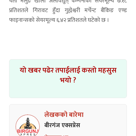
यता मैलुङ खोला जलविद्युत् कम्पनीको सेयरमूल्य ७.१८
प्रतिशतले गिरावट हुँदा गुह्येश्वरी मर्चेन्ट बैंकिङ एण्ड
फाइनान्सको सेयरमूल्य ६.४२ प्रतिशतले घटेको छ ।
यो खबर पढेर तपाईलाई कस्तो महसुस
भयो ?
लेखकको बारेमा
बीरगंज एक्सप्रेस