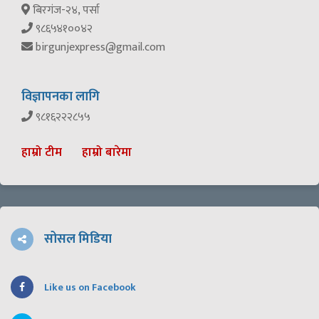
बिरगंज-२४, पर्सा
९८६५४१००४२
birgunjexpress@gmail.com
विज्ञापनका लागि
९८१६२२२८५५
हाम्रो टीम
हाम्रो बारेमा
सोसल मिडिया
Like us on Facebook