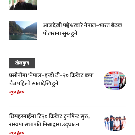
आजदेखी पञ्चेश्वरबारे नेपाल–भारत बैठक
पोखरामा सुरु हुने
खेलकुद
प्रसौनीमा ‘नेपाल–इन्डो टी–२० क्रिकेट कप’
चैत्र पहिलो सातादेखि हुने
न्यूज डेस्क
छिपहरमाईमा टि२० क्रिकेट टुर्नामेन्ट सुरु,
रास्वपा सभापति मिश्राद्वारा उद्घाटन
न्यूज डेस्क