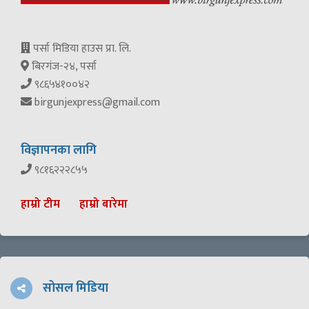
पर्सा मिडिया हाउस प्रा. लि.
बिरगंज-२४, पर्सा
९८६५४१००४२
birgunjexpress@gmail.com
विज्ञापनका लागि
९८१६२२२८५५
हाम्रो टीम
हाम्रो बारेमा
सोसल मिडिया