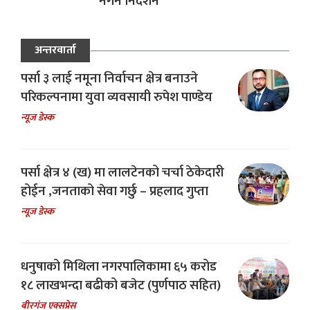
नगर्न निर्देशन
अन्तरवार्ता
पर्सा ३ लाई नमूना निर्वाचन क्षेत्र बनाउने
परिकल्पनामा युवा व्यवसायी रुपेश पाण्डेय
न्यूज डेस्क
पर्सा क्षेत्र ४ (ख) मा लालटेनको चर्चा ठेकेदारी
होईन ,जनताको सेवा गर्छु – प्रहलाद गुप्ता
न्यूज डेस्क
धनुषाको मिथिला नगरपालिकामा ६५ करोड
१८ लाखभन्दा बढीको बजेट (पुर्णपाठ सहित)
बीरगंज एक्सप्रेस