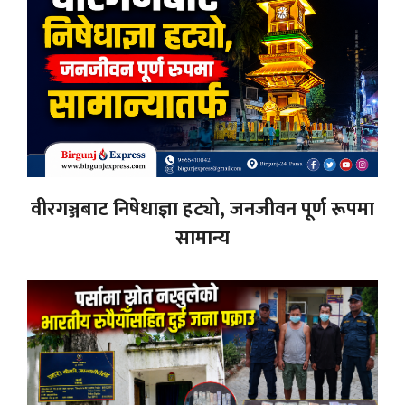
वीरगञ्जबाट निषेधाज्ञा हट्यो, जनजीवन पूर्ण रूपमा
सामान्य