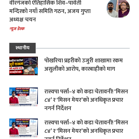
वीरगंजको ऐतिहासिक शिव–पार्वती
मन्दिरको नयाँ समिति गठन, अजय गुप्ता
अध्यक्ष चयन
न्यूज डेस्क
स्थानीय
पोखरिया प्रहरीको उजुरी शाखामा रकम
असुलीको आरोप, कारबाहीको माग
रास्वपा पर्सा–४ को कडा चेतावनी! ‘मिसन
८४’ र ‘मिसन मेयर’को अनधिकृत प्रचार
नगर्न निर्देशन
रास्वपा पर्सा–४ को कडा चेतावनी! ‘मिसन
८४’ र ‘मिसन मेयर’को अनधिकृत प्रचार