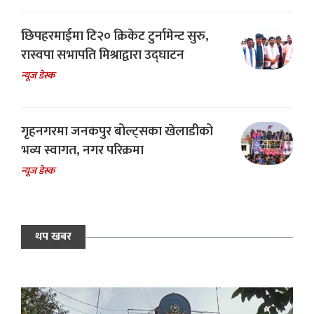
छिपहरमाईमा टि२० क्रिकेट टुर्नामेन्ट सुरु,
रास्वपा सभापति मिश्राद्वारा उद्घाटन
न्यूज डेस्क
गृहनगरमा जनकपुर बोल्ट्सका खेलाडीको
भव्य स्वागत, नगर परिक्रमा
न्यूज डेस्क
थप खबर