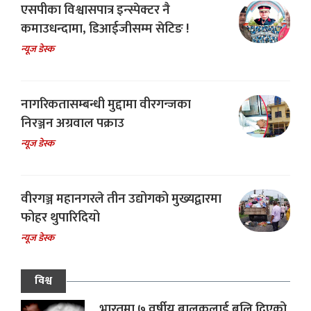
एसपीका विश्वासपात्र इन्स्पेक्टर नै
कमाउधन्दामा, डिआईजीसम्म सेटिङ !
न्यूज डेस्क
नागरिकतासम्बन्धी मुद्दामा वीरगन्जका
निरञ्जन अग्रवाल पक्राउ
न्यूज डेस्क
वीरगञ्ज महानगरले तीन उद्योगको मुख्यद्वारमा
फोहर थुपारिदियो
न्यूज डेस्क
विश्व
भारतमा ७ वर्षीय बालकलाई बलि दिएको