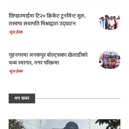
छिपहरमाईमा टि२० क्रिकेट टुर्नामेन्ट सुरु,
रास्वपा सभापति मिश्राद्वारा उद्घाटन
न्यूज डेस्क
गृहनगरमा जनकपुर बोल्ट्सका खेलाडीको
भव्य स्वागत, नगर परिक्रमा
न्यूज डेस्क
थप खबर