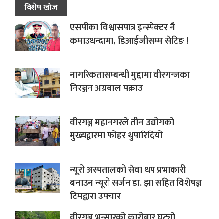
विशेष खोज
एसपीका विश्वासपात्र इन्स्पेक्टर नै
कमाउधन्दामा, डिआईजीसम्म सेटिङ !
नागरिकतासम्बन्धी मुद्दामा वीरगन्जका
निरञ्जन अग्रवाल पक्राउ
वीरगञ्ज महानगरले तीन उद्योगको
मुख्यद्वारमा फोहर थुपारिदियो
न्यूरो अस्पतालको सेवा थप प्रभाकारी
बनाउन न्यूरो सर्जन डा. झा सहित विशेषज्ञ
टिमद्वारा उपचार
वीरगञ्ज भन्सारको कारोबार घट्यो