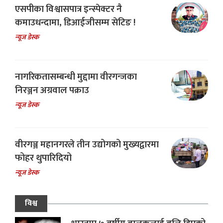
एसपीका विश्वासपात्र इन्स्पेक्टर नै
कमाउधन्दामा, डिआईजीसम्म सेटिङ !
न्यूज डेस्क
नागरिकतासम्बन्धी मुद्दामा वीरगन्जका
निरञ्जन अग्रवाल पक्राउ
न्यूज डेस्क
वीरगञ्ज महानगरले तीन उद्योगको मुख्यद्वारमा
फोहर थुपारिदियो
न्यूज डेस्क
विश्व