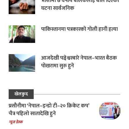
भारतमा ७ वर्षीय बालकलाई बलि दिएको
घटना सार्वजनिक
पाकिस्तानमा पत्रकारको गोली हानी हत्या
आजदेखी पञ्चेश्वरबारे नेपाल–भारत बैठक
पोखरामा सुरु हुने
खेलकुद
प्रसौनीमा ‘नेपाल–इन्डो टी–२० क्रिकेट कप’
चैत्र पहिलो सातादेखि हुने
न्यूज डेस्क