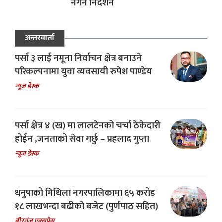
नगर्न निर्देशन
अन्तरवार्ता
पर्सा ३ लाई नमूना निर्वाचन क्षेत्र बनाउने
परिकल्पनामा युवा व्यवसायी रुपेश पाण्डेय
न्यूज डेस्क
पर्सा क्षेत्र ४ (ख) मा लालटेनको चर्चा ठेकेदारी
होईन ,जनताको सेवा गर्छु – प्रहलाद गुप्ता
न्यूज डेस्क
धनुषाको मिथिला नगरपालिकामा ६५ करोड
१८ लाखभन्दा बढीको बजेट (पुर्णपाठ सहित)
बीरगंज एक्सप्रेस