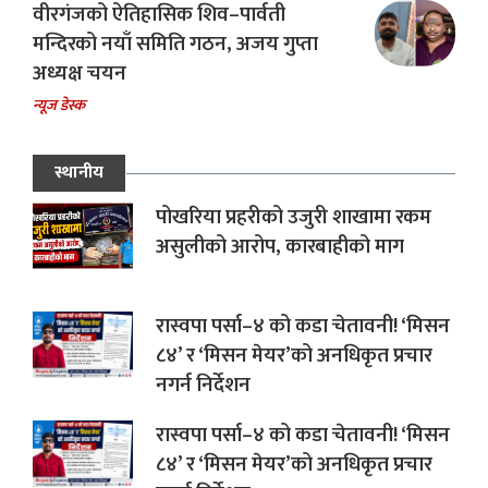
वीरगंजको ऐतिहासिक शिव–पार्वती
मन्दिरको नयाँ समिति गठन, अजय गुप्ता
अध्यक्ष चयन
न्यूज डेस्क
स्थानीय
पोखरिया प्रहरीको उजुरी शाखामा रकम
असुलीको आरोप, कारबाहीको माग
रास्वपा पर्सा–४ को कडा चेतावनी! ‘मिसन
८४’ र ‘मिसन मेयर’को अनधिकृत प्रचार
नगर्न निर्देशन
रास्वपा पर्सा–४ को कडा चेतावनी! ‘मिसन
८४’ र ‘मिसन मेयर’को अनधिकृत प्रचार