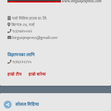
पर्सा मिडिया हाउस प्रा. लि.
बिरगंज-२४, पर्सा
९८६५४१००४२
birgunjexpress@gmail.com
विज्ञापनका लागि
९८१६२२२८५५
हाम्रो टीम
हाम्रो बारेमा
सोसल मिडिया