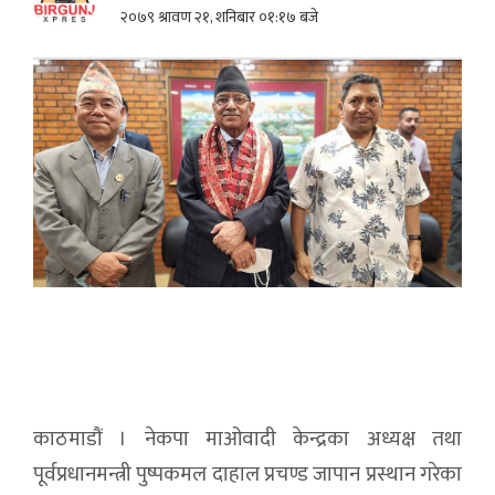
२०७९ श्रावण २१, शनिबार ०१:१७ बजे
काठमाडौं । नेकपा माओवादी केन्द्रका अध्यक्ष तथा
पूर्वप्रधानमन्त्री पुष्पकमल दाहाल प्रचण्ड जापान प्रस्थान गरेका