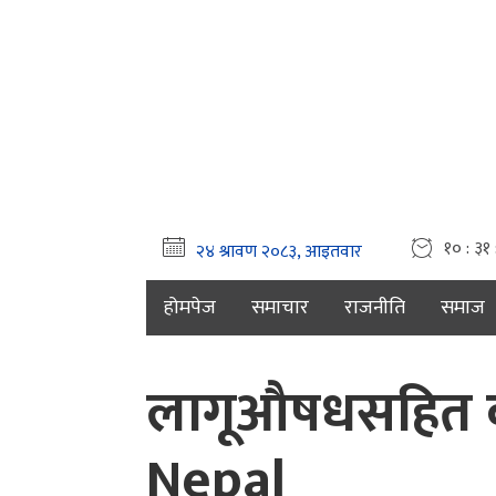
१० : ३१
होमपेज
समाचार
राजनीति
समाज
लागूऔषधसहित कञ्
Nepal