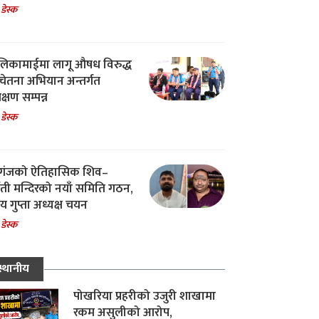
 डेस्क
िकामाईमा लागू औषध विरुद्ध
ेतना अभियान अन्तर्गत
िक्षण सम्पन्न
 डेस्क
गंजको ऐतिहासिक शिव–
्वती मन्दिरको नयाँ समिति गठन,
 गुप्ता अध्यक्ष चयन
 डेस्क
स्थानीय
पोखरिया प्रहरीको उजुरी शाखामा
रकम असुलीको आरोप,