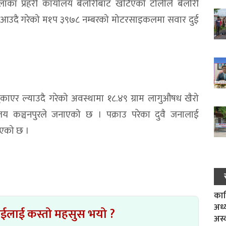
ाका प्रहरी कार्यालय बेलौरीबाट खटिएको टोलीले बेलौरी
 आउदै गरेको म१प ३९७८ नम्बरको मोटरसाइकलमा सवार दुई
ुकाएर ल्याउदै गरेको अवस्थामा १८.४९ ग्राम लागुऔषध खैरो
ालय कञ्चनपुरले जनाएको छ । पक्राउ परेका दुवै जनालाई
इएको छ ।
काल
अध्
ाईलाई कस्तो महसुस भयो ?
अस्