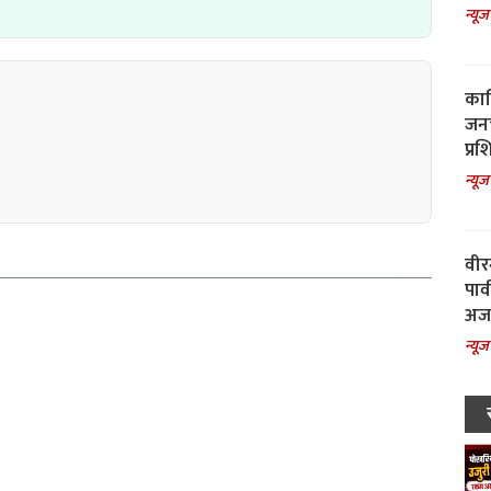
न्यूज
काल
जनच
प्रश
न्यूज
वीर
पार
अजय
न्यूज