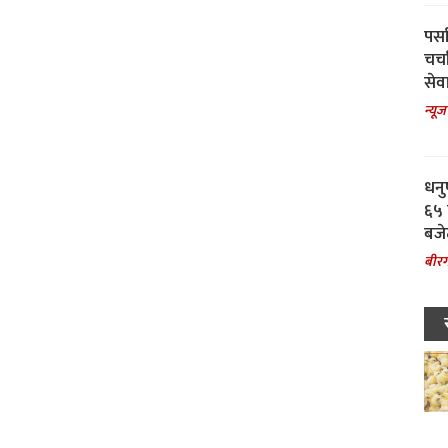
पर्स
चर्
सेवा
न्यूज
धनु
६५ 
बजे
बीरग