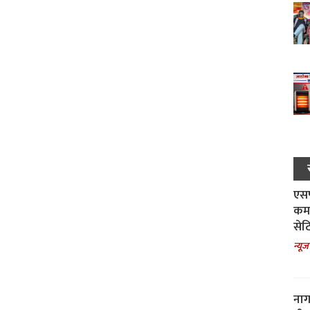
एसपी
कमा
सेट
न्यूज
नाग