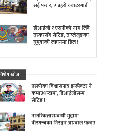
सई फरार, २ प्रहरी क्वाटरगार्ड
डीआईजी र एसपीको नाम लिँदै
तस्करसँग सेटिङ, ताप्लेजुङका
घुमुवाको लहानमा डिल !
विशेष खोज
एसपीका विश्वासपात्र इन्स्पेक्टर नै
कमाउधन्दामा, डिआईजीसम्म
सेटिङ !
नागरिकतासम्बन्धी मुद्दामा
वीरगन्जका निरञ्जन अग्रवाल पक्राउ