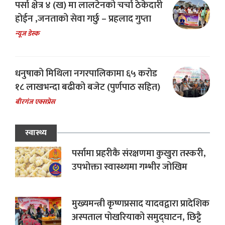
पर्सा क्षेत्र ४ (ख) मा लालटेनको चर्चा ठेकेदारी
होईन ,जनताको सेवा गर्छु – प्रहलाद गुप्ता
न्यूज डेस्क
धनुषाको मिथिला नगरपालिकामा ६५ करोड
१८ लाखभन्दा बढीको बजेट (पुर्णपाठ सहित)
बीरगंज एक्सप्रेस
स्वास्थ्य
पर्सामा प्रहरीकै संरक्षणमा कुखुरा तस्करी,
उपभोक्ता स्वास्थ्यमा गम्भीर जोखिम
मुख्यमन्त्री कृष्णप्रसाद यादवद्वारा प्रादेशिक
अस्पताल पोखरियाको समुद्घाटन, छिट्टै