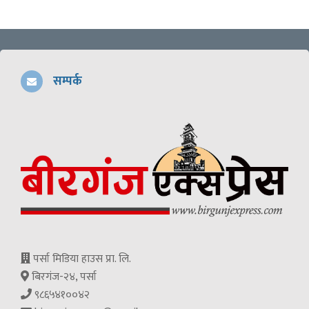
सम्पर्क
पर्सा मिडिया हाउस प्रा. लि.
बिरगंज-२४, पर्सा
९८६५४१००४२