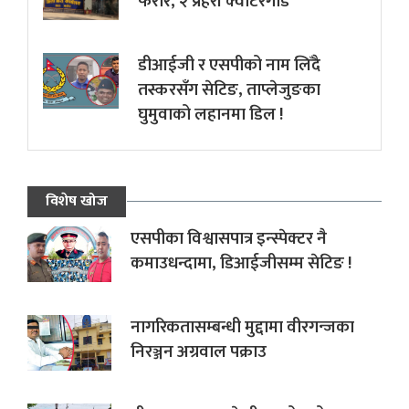
फरार, २ प्रहरी क्वाटरगार्ड
डीआईजी र एसपीको नाम लिँदै
तस्करसँग सेटिङ, ताप्लेजुङका
घुमुवाको लहानमा डिल !
विशेष खोज
एसपीका विश्वासपात्र इन्स्पेक्टर नै
कमाउधन्दामा, डिआईजीसम्म सेटिङ !
नागरिकतासम्बन्धी मुद्दामा वीरगन्जका
निरञ्जन अग्रवाल पक्राउ