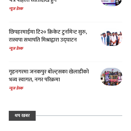
चैत्र पहिलो सातादेखि हुने
न्यूज डेस्क
छिपहरमाईमा टि२० क्रिकेट टुर्नामेन्ट सुरु,
रास्वपा सभापति मिश्राद्वारा उद्घाटन
न्यूज डेस्क
गृहनगरमा जनकपुर बोल्ट्सका खेलाडीको
भव्य स्वागत, नगर परिक्रमा
न्यूज डेस्क
थप खबर