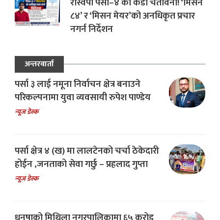
रास्वपा पर्सा–४ को कडा चेतावनी! ‘मिसन
८४’ र ‘मिसन मेयर’को अनधिकृत प्रचार
नगर्न निर्देशन
अन्तरवार्ता
पर्सा ३ लाई नमूना निर्वाचन क्षेत्र बनाउने
परिकल्पनामा युवा व्यवसायी रुपेश पाण्डेय
न्यूज डेस्क
पर्सा क्षेत्र ४ (ख) मा लालटेनको चर्चा ठेकेदारी
होईन ,जनताको सेवा गर्छु – प्रहलाद गुप्ता
न्यूज डेस्क
धनुषाको मिथिला नगरपालिकामा ६५ करोड