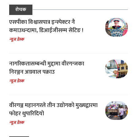
रोचक
एसपीका विश्वासपात्र इन्स्पेक्टर नै
कमाउधन्दामा, डिआईजीसम्म सेटिङ !
न्यूज डेस्क
नागरिकतासम्बन्धी मुद्दामा वीरगन्जका
निरञ्जन अग्रवाल पक्राउ
न्यूज डेस्क
वीरगञ्ज महानगरले तीन उद्योगको मुख्यद्वारमा
फोहर थुपारिदियो
न्यूज डेस्क