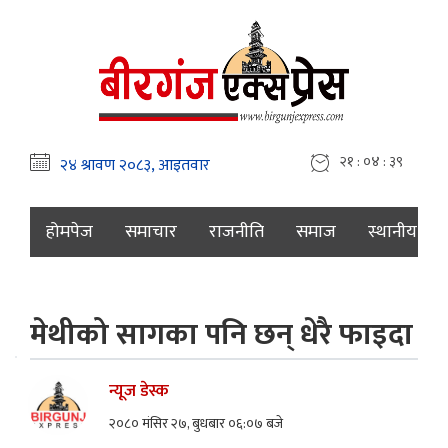
२१ : ०४ : ४०
होमपेज
समाचार
राजनीति
समाज
स्थानीय
मेथीको सागका पनि छन् धेरै फाइदा
न्यूज डेस्क
२०८० मंसिर २७, बुधबार ०६:०७ बजे