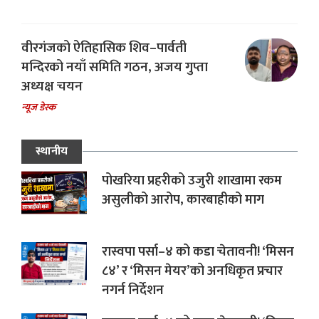
वीरगंजको ऐतिहासिक शिव–पार्वती
मन्दिरको नयाँ समिति गठन, अजय गुप्ता
अध्यक्ष चयन
न्यूज डेस्क
स्थानीय
पोखरिया प्रहरीको उजुरी शाखामा रकम
असुलीको आरोप, कारबाहीको माग
रास्वपा पर्सा–४ को कडा चेतावनी! ‘मिसन
८४’ र ‘मिसन मेयर’को अनधिकृत प्रचार
नगर्न निर्देशन