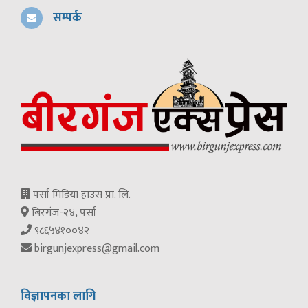
सम्पर्क
पर्सा मिडिया हाउस प्रा. लि.
बिरगंज-२४, पर्सा
९८६५४१००४२
birgunjexpress@gmail.com
विज्ञापनका लागि