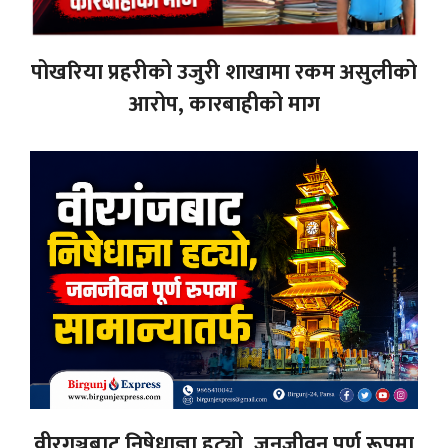
पोखरिया प्रहरीको उजुरी शाखामा रकम असुलीको
आरोप, कारबाहीको माग
वीरगञ्जबाट निषेधाज्ञा हट्यो, जनजीवन पूर्ण रूपमा