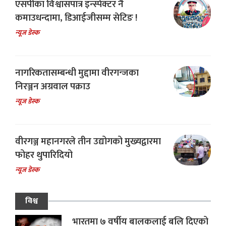
एसपीका विश्वासपात्र इन्स्पेक्टर नै
कमाउधन्दामा, डिआईजीसम्म सेटिङ !
न्यूज डेस्क
नागरिकतासम्बन्धी मुद्दामा वीरगन्जका
निरञ्जन अग्रवाल पक्राउ
न्यूज डेस्क
वीरगञ्ज महानगरले तीन उद्योगको मुख्यद्वारमा
फोहर थुपारिदियो
न्यूज डेस्क
विश्व
भारतमा ७ वर्षीय बालकलाई बलि दिएको