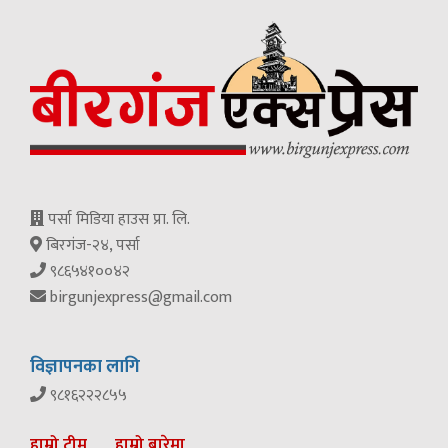
पर्सा मिडिया हाउस प्रा. लि.
बिरगंज-२४, पर्सा
९८६५४१००४२
birgunjexpress@gmail.com
विज्ञापनका लागि
९८१६२२२८५५
हाम्रो टीम
हाम्रो बारेमा