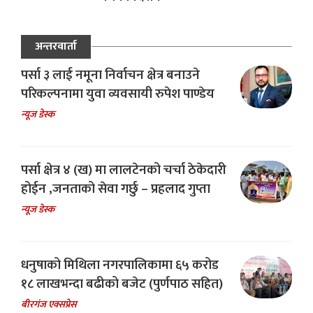
अन्तरवार्ता
पर्सा ३ लाई नमूना निर्वाचन क्षेत्र बनाउने
परिकल्पनामा युवा व्यवसायी रुपेश पाण्डेय
न्यूज डेस्क
पर्सा क्षेत्र ४ (ख) मा लालटेनको चर्चा ठेकेदारी
होईन ,जनताको सेवा गर्छु – प्रहलाद गुप्ता
न्यूज डेस्क
धनुषाको मिथिला नगरपालिकामा ६५ करोड
१८ लाखभन्दा बढीको बजेट (पुर्णपाठ सहित)
बीरगंज एक्सप्रेस