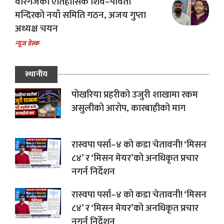
वीरगंजको ऐतिहासिक शिव–पार्वती
मन्दिरको नयाँ समिति गठन, अजय गुप्ता
अध्यक्ष चयन
न्यूज डेस्क
स्थानीय
पोखरिया प्रहरीको उजुरी शाखामा रकम
असुलीको आरोप, कारबाहीको माग
रास्वपा पर्सा–४ को कडा चेतावनी! ‘मिसन
८४’ र ‘मिसन मेयर’को अनधिकृत प्रचार
नगर्न निर्देशन
रास्वपा पर्सा–४ को कडा चेतावनी! ‘मिसन
८४’ र ‘मिसन मेयर’को अनधिकृत प्रचार
नगर्न निर्देशन