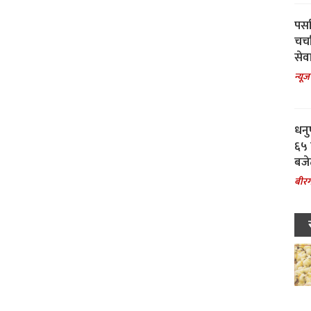
पर्स
चर्
सेवा
न्यूज
धनु
६५ 
बजे
बीरग