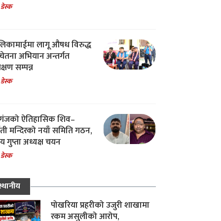
 डेस्क
िकामाईमा लागू औषध विरुद्ध
ेतना अभियान अन्तर्गत
िक्षण सम्पन्न
 डेस्क
गंजको ऐतिहासिक शिव–
्वती मन्दिरको नयाँ समिति गठन,
 गुप्ता अध्यक्ष चयन
 डेस्क
स्थानीय
पोखरिया प्रहरीको उजुरी शाखामा
रकम असुलीको आरोप,