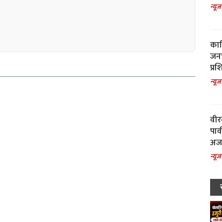
न्यूज
काल
जनच
प्रश
न्यूज
वीर
पार
अजय
न्यूज