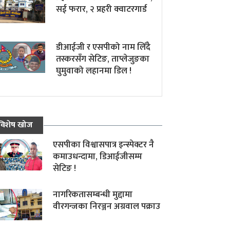
सई फरार, २ प्रहरी क्वाटरगार्ड
डीआईजी र एसपीको नाम लिँदै
तस्करसँग सेटिङ, ताप्लेजुङका
घुमुवाको लहानमा डिल !
विशेष खोज
एसपीका विश्वासपात्र इन्स्पेक्टर नै
कमाउधन्दामा, डिआईजीसम्म
सेटिङ !
नागरिकतासम्बन्धी मुद्दामा
वीरगन्जका निरञ्जन अग्रवाल पक्राउ