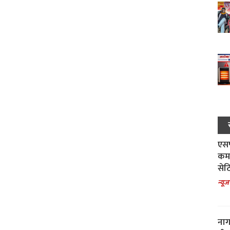
एसपी
कमा
सेट
न्यूज
नाग