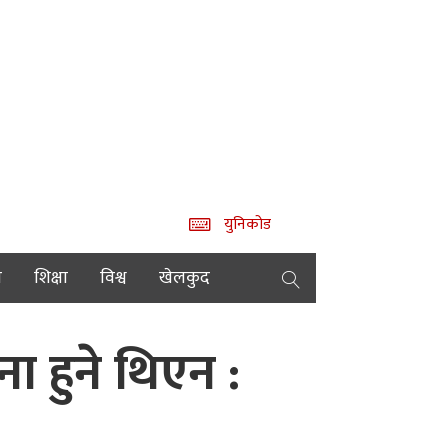
युनिकोड
य
शिक्षा
विश्व
खेलकुद
 हुने थिएन :