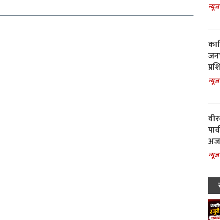
न्यूज
काल
जनच
प्रश
न्यूज
वीर
पार
अजय
न्यूज