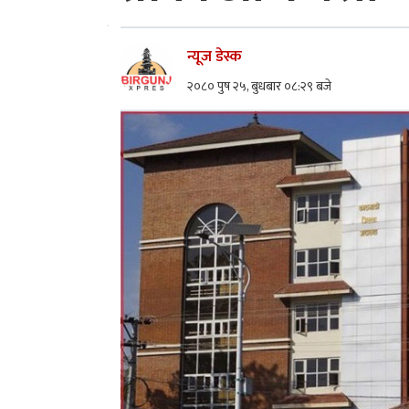
न्यूज डेस्क
२०८० पुष २५, बुधबार ०८:२९ बजे