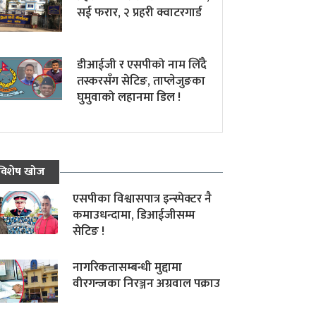
सई फरार, २ प्रहरी क्वाटरगार्ड
डीआईजी र एसपीको नाम लिँदै
तस्करसँग सेटिङ, ताप्लेजुङका
घुमुवाको लहानमा डिल !
विशेष खोज
एसपीका विश्वासपात्र इन्स्पेक्टर नै
कमाउधन्दामा, डिआईजीसम्म
सेटिङ !
नागरिकतासम्बन्धी मुद्दामा
वीरगन्जका निरञ्जन अग्रवाल पक्राउ