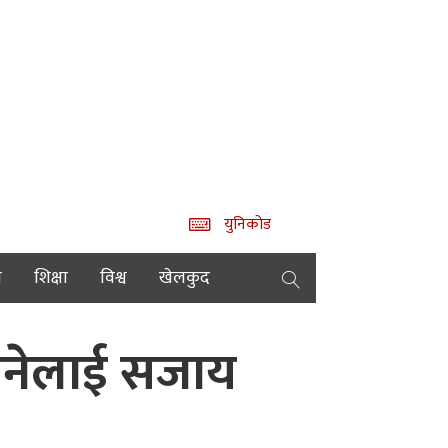
युनिकोड
य
शिक्षा
विश्व
खेलकुद
छानेलाई सजाय