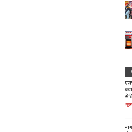
एसपी
कमा
सेट
न्यूज
नाग