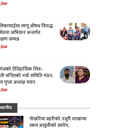
 डेस्क
िकामाईमा लागू औषध विरुद्ध
ेतना अभियान अन्तर्गत
िक्षण सम्पन्न
 डेस्क
गंजको ऐतिहासिक शिव–
्वती मन्दिरको नयाँ समिति गठन,
 गुप्ता अध्यक्ष चयन
 डेस्क
स्थानीय
पोखरिया प्रहरीको उजुरी शाखामा
रकम असुलीको आरोप,