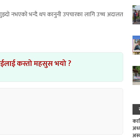
ाुझ्दो नभएको भन्दै थप कानुनी उपचारका लागि उच्च अदालत
ाईलाई कस्तो महसुस भयो ?
काल
अध्
अस्