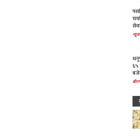
पर्स
चर्
सेवा
न्यूज
धनु
६५ 
बजे
बीरग