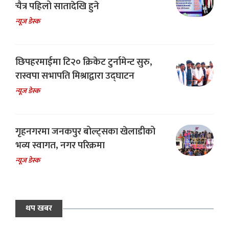
चैत्र पहिलो सातादेखि हुने
न्यूज डेस्क
छिपहरमाईमा टि२० क्रिकेट टुर्नामेन्ट सुरु,
रास्वपा सभापति मिश्राद्वारा उद्घाटन
न्यूज डेस्क
गृहनगरमा जनकपुर बोल्ट्सका खेलाडीको
भव्य स्वागत, नगर परिक्रमा
न्यूज डेस्क
थप खबर