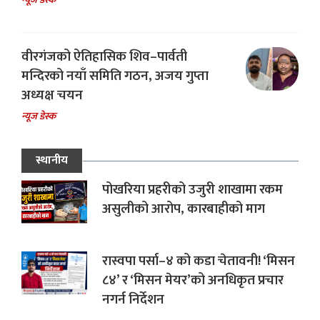
वीरगंजको ऐतिहासिक शिव–पार्वती
मन्दिरको नयाँ समिति गठन, अजय गुप्ता
अध्यक्ष चयन
न्यूज डेस्क
स्थानीय
पोखरिया प्रहरीको उजुरी शाखामा रकम
असुलीको आरोप, कारबाहीको माग
रास्वपा पर्सा–४ को कडा चेतावनी! ‘मिसन
८४’ र ‘मिसन मेयर’को अनधिकृत प्रचार
नगर्न निर्देशन