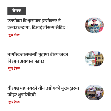
रोचक
एसपीका विश्वासपात्र इन्स्पेक्टर नै
कमाउधन्दामा, डिआईजीसम्म सेटिङ !
न्यूज डेस्क
नागरिकतासम्बन्धी मुद्दामा वीरगन्जका
निरञ्जन अग्रवाल पक्राउ
न्यूज डेस्क
वीरगञ्ज महानगरले तीन उद्योगको मुख्यद्वारमा
फोहर थुपारिदियो
न्यूज डेस्क