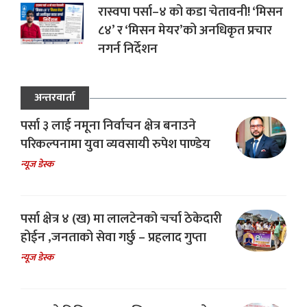
रास्वपा पर्सा–४ को कडा चेतावनी! ‘मिसन
८४’ र ‘मिसन मेयर’को अनधिकृत प्रचार
नगर्न निर्देशन
अन्तरवार्ता
पर्सा ३ लाई नमूना निर्वाचन क्षेत्र बनाउने
परिकल्पनामा युवा व्यवसायी रुपेश पाण्डेय
न्यूज डेस्क
पर्सा क्षेत्र ४ (ख) मा लालटेनको चर्चा ठेकेदारी
होईन ,जनताको सेवा गर्छु – प्रहलाद गुप्ता
न्यूज डेस्क