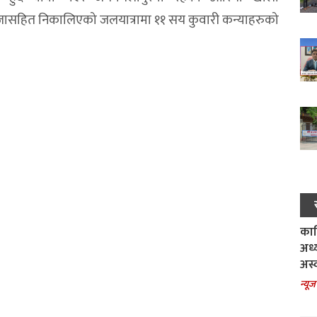
ाजासहित निकालिएको जलयात्रामा ११ सय कुवारी कन्याहरुको
काल
अध्
अस्
न्यूज