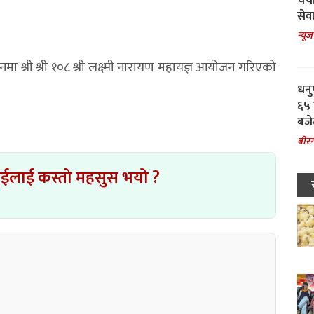
चर्
सेवा
न्यूज
नमा श्री श्री १०८ श्री लक्ष्मी नारायण महायज्ञ आयोजन गरिएको
धनु
६५ 
बजे
बीरग
ाईलाई कस्तो महसुस भयो ?