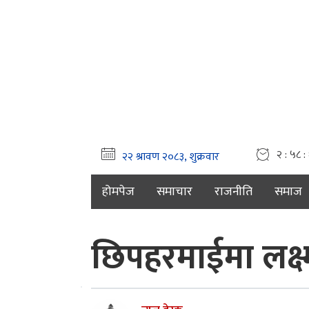
२ : ५८ :
होमपेज
समाचार
राजनीति
समाज
छिपहरमाईमा लक्ष