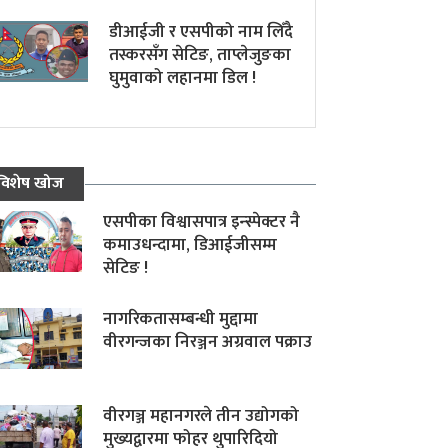
डीआईजी र एसपीको नाम लिँदै
तस्करसँग सेटिङ, ताप्लेजुङका
घुमुवाको लहानमा डिल !
विशेष खोज
एसपीका विश्वासपात्र इन्स्पेक्टर नै
कमाउधन्दामा, डिआईजीसम्म
सेटिङ !
नागरिकतासम्बन्धी मुद्दामा
वीरगन्जका निरञ्जन अग्रवाल पक्राउ
वीरगञ्ज महानगरले तीन उद्योगको
मुख्यद्वारमा फोहर थुपारिदियो