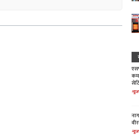
एसपी
कमा
सेट
न्यूज
नाग
वीर
न्यूज