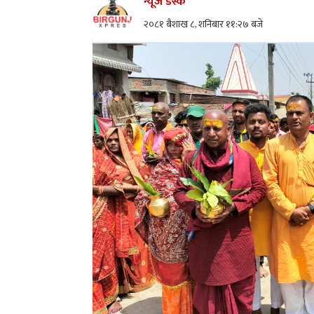
न्यूज डेस्क
२०८१ बैशाख ८, शनिबार ११:२७ बजे