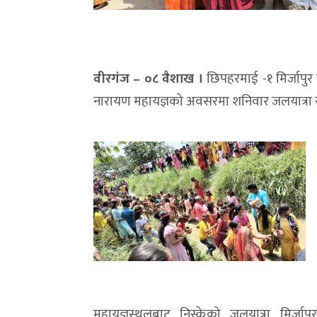
वीरगंज – ०८ वैशाख ।
छिपहरमाई -१ मिर्जापुर राध
नारायण महायज्ञको अवसरमा शनिवार जलयात्रा स
महायज्ञस्थलबाट निस्केको जलयात्रा मिर्जा