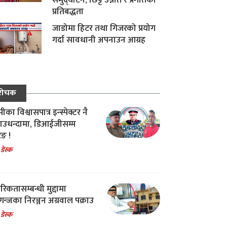
समुद्घाटन, छिट्टै उन्नति र प्रगतिको
प्रतिबद्धता
जाडोमा हिटर तथा गिजरको प्रयोग
गर्दा सावधानी अपनाउन आग्रह
रोचक
का विश्वासपात्र इन्स्पेक्टर नै
उधन्दामा, डिआईजीसम्म
िङ !
 डेस्क
रिकतासम्बन्धी मुद्दामा
गन्जका निरञ्जन अग्रवाल पक्राउ
 डेस्क