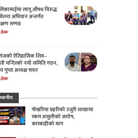
िकामाईमा लागू औषध विरुद्ध
ेतना अभियान अन्तर्गत
िक्षण सम्पन्न
 डेस्क
गंजको ऐतिहासिक शिव–
्वती मन्दिरको नयाँ समिति गठन,
 गुप्ता अध्यक्ष चयन
 डेस्क
स्थानीय
पोखरिया प्रहरीको उजुरी शाखामा
रकम असुलीको आरोप,
कारबाहीको माग