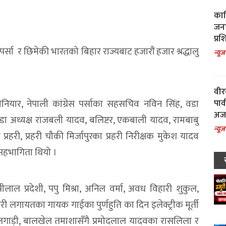
काल
जनच
प्रश
पर्सा र छिमेकी भारतको बिहार राज्यबाट हजारौं हजार श्रद्धालु
न्यूज
वीर
पार
यार, नेपाली कांग्रेस पर्साका सहसचिव नविन सिंह, वडा
अजय
र्व वडा अध्यक्ष राजबली यादव, बलिष्टर, एकबाली यादव, रामबाबु
न्यूज
्रहरी, प्रहरी चौकी मिर्जापुरका प्रहरी निरीक्षक मुकेश यादव
 सहभागिता थियो ।
ुन्नीलाल प्रदेशी, पपु मिश्रा, अनिल वर्मा, अवध विहारी शुकुल,
ी लगायतका गायक गाईका पुर्णहुति का दिन इलेक्ट्रीक मूर्ती
ेलगाड़ी, बालखेल तमाशासँगै प्रमोदलाल यादवका रासलिला र