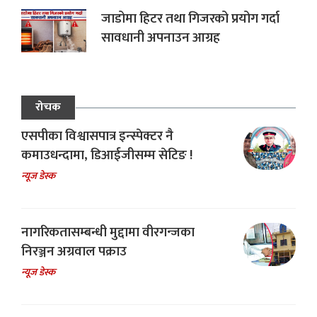
जाडोमा हिटर तथा गिजरको प्रयोग गर्दा
सावधानी अपनाउन आग्रह
रोचक
एसपीका विश्वासपात्र इन्स्पेक्टर नै
कमाउधन्दामा, डिआईजीसम्म सेटिङ !
न्यूज डेस्क
नागरिकतासम्बन्धी मुद्दामा वीरगन्जका
निरञ्जन अग्रवाल पक्राउ
न्यूज डेस्क