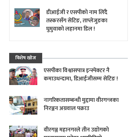
डीआईजी र एसपीको नाम लिँदै
तस्करसँग सेटिङ, ताप्लेजुङका
घुमुवाको लहानमा डिल !
विशेष खोज
एसपीका विश्वासपात्र इन्स्पेक्टर नै
कमाउधन्दामा, डिआईजीसम्म सेटिङ !
नागरिकतासम्बन्धी मुद्दामा वीरगन्जका
निरञ्जन अग्रवाल पक्राउ
वीरगञ्ज महानगरले तीन उद्योगको