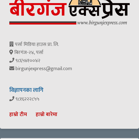
पर्सा मिडिया हाउस प्रा. लि.
बिरगंज-२४, पर्सा
९८६५४१००४२
birgunjexpress@gmail.com
विज्ञापनका लागि
९८१६२२२८५५
हाम्रो टीम
हाम्रो बारेमा