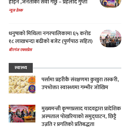
होईन ,जनताको सेवा गर्छु – प्रहलाद गुप्ता
न्यूज डेस्क
धनुषाको मिथिला नगरपालिकामा ६५ करोड
१८ लाखभन्दा बढीको बजेट (पुर्णपाठ सहित)
बीरगंज एक्सप्रेस
स्वास्थ्य
पर्सामा प्रहरीकै संरक्षणमा कुखुरा तस्करी,
उपभोक्ता स्वास्थ्यमा गम्भीर जोखिम
मुख्यमन्त्री कृष्णप्रसाद यादवद्वारा प्रादेशिक
अस्पताल पोखरियाको समुद्घाटन, छिट्टै
उन्नति र प्रगतिको प्रतिबद्धता