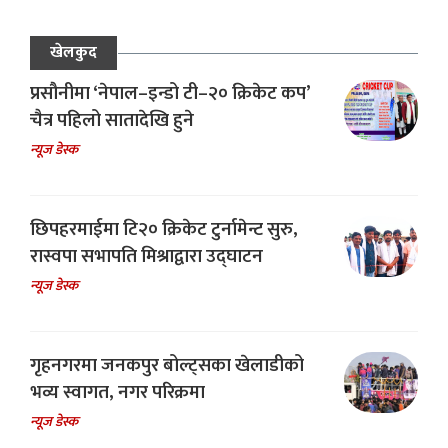
खेलकुद
प्रसौनीमा ‘नेपाल–इन्डो टी–२० क्रिकेट कप’
चैत्र पहिलो सातादेखि हुने
न्यूज डेस्क
छिपहरमाईमा टि२० क्रिकेट टुर्नामेन्ट सुरु,
रास्वपा सभापति मिश्राद्वारा उद्घाटन
न्यूज डेस्क
गृहनगरमा जनकपुर बोल्ट्सका खेलाडीको
भव्य स्वागत, नगर परिक्रमा
न्यूज डेस्क