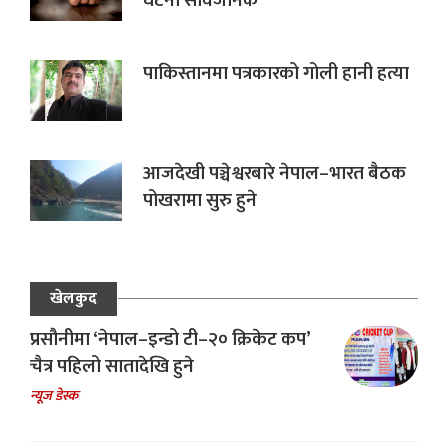
घटना सार्वजनिक
पाकिस्तानमा पत्रकारको गोली हानी हत्या
आजदेखी पञ्चेश्वरबारे नेपाल–भारत बैठक
पोखरामा सुरु हुने
खेलकुद
प्रसौनीमा ‘नेपाल–इन्डो टी–२० क्रिकेट कप’
चैत्र पहिलो सातादेखि हुने
न्यूज डेस्क