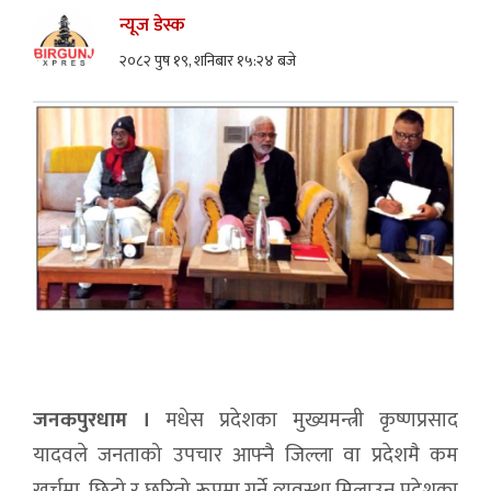
न्यूज डेस्क
२०८२ पुष १९, शनिबार १५:२४ बजे
जनकपुरधाम ।
मधेस प्रदेशका मुख्यमन्त्री कृष्णप्रसाद
यादवले जनताको उपचार आफ्नै जिल्ला वा प्रदेशमै कम
खर्चमा, छिटो र छरितो रूपमा गर्ने व्यवस्था मिलाउन प्रदेशका