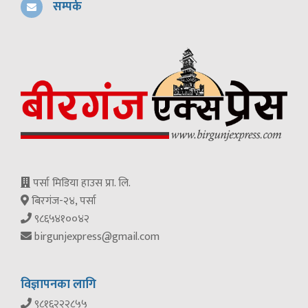
सम्पर्क
पर्सा मिडिया हाउस प्रा. लि.
बिरगंज-२४, पर्सा
९८६५४१००४२
birgunjexpress@gmail.com
विज्ञापनका लागि
९८१६२२२८५५