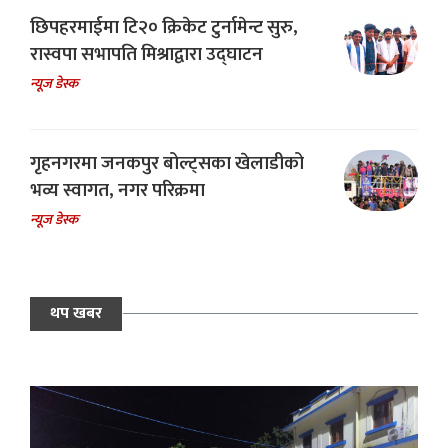
छिपहरमाईमा टि२० क्रिकेट टुर्नामेन्ट सुरु,
रास्वपा सभापति मिश्राद्वारा उद्घाटन
न्यूज डेस्क
गृहनगरमा जनकपुर बोल्ट्सका खेलाडीको
भव्य स्वागत, नगर परिक्रमा
न्यूज डेस्क
थप खबर