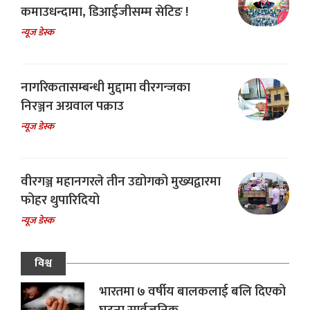
कमाउधन्दामा, डिआईजीसम्म सेटिङ !
न्यूज डेस्क
नागरिकतासम्बन्धी मुद्दामा वीरगन्जका
निरञ्जन अग्रवाल पक्राउ
न्यूज डेस्क
वीरगञ्ज महानगरले तीन उद्योगको मुख्यद्वारमा
फोहर थुपारिदियो
न्यूज डेस्क
विश्व
भारतमा ७ वर्षीय बालकलाई बलि दिएको