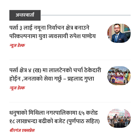
अन्तरवार्ता
पर्सा ३ लाई नमूना निर्वाचन क्षेत्र बनाउने
परिकल्पनामा युवा व्यवसायी रुपेश पाण्डेय
न्यूज डेस्क
पर्सा क्षेत्र ४ (ख) मा लालटेनको चर्चा ठेकेदारी
होईन ,जनताको सेवा गर्छु – प्रहलाद गुप्ता
न्यूज डेस्क
धनुषाको मिथिला नगरपालिकामा ६५ करोड
१८ लाखभन्दा बढीको बजेट (पुर्णपाठ सहित)
बीरगंज एक्सप्रेस