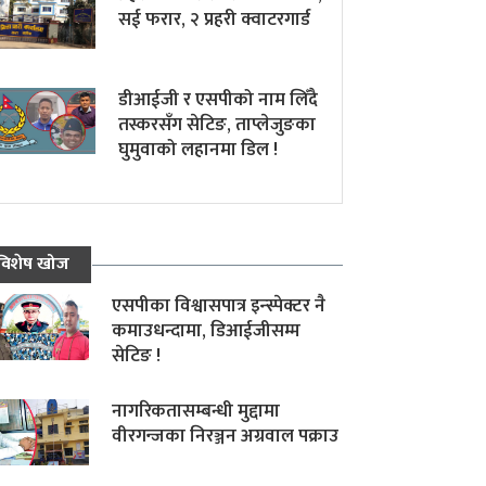
सई फरार, २ प्रहरी क्वाटरगार्ड
डीआईजी र एसपीको नाम लिँदै
तस्करसँग सेटिङ, ताप्लेजुङका
घुमुवाको लहानमा डिल !
विशेष खोज
एसपीका विश्वासपात्र इन्स्पेक्टर नै
कमाउधन्दामा, डिआईजीसम्म
सेटिङ !
नागरिकतासम्बन्धी मुद्दामा
वीरगन्जका निरञ्जन अग्रवाल पक्राउ