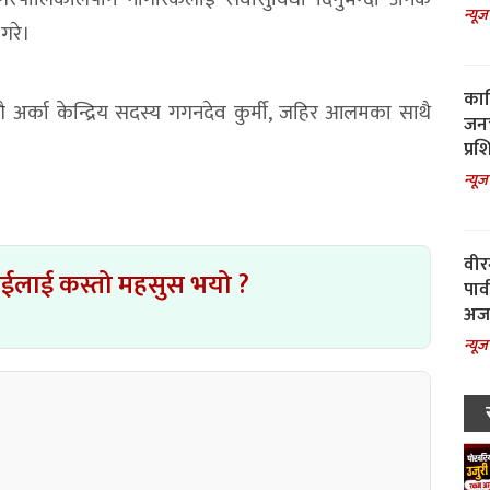
न्यूज
गरे।
काल
संगै अर्का केन्द्रिय सदस्य गगनदेव कुर्मी, जहिर आलमका साथै
जनच
प्रश
न्यूज
वीर
ाईलाई कस्तो महसुस भयो ?
पार
अजय
न्यूज