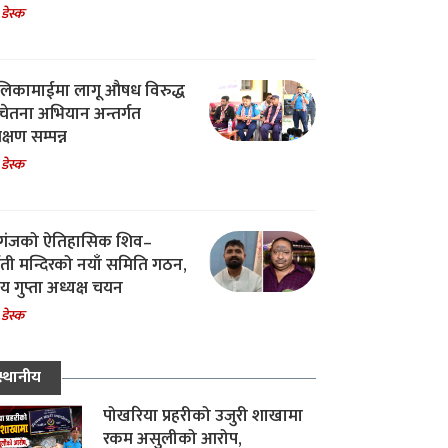
 डेस्क
िकामाईमा लागू औषध विरुद्ध
ेतना अभियान अन्तर्गत
िक्षण सम्पन्न
 डेस्क
गंजको ऐतिहासिक शिव–
्वती मन्दिरको नयाँ समिति गठन,
 गुप्ता अध्यक्ष चयन
 डेस्क
स्थानीय
पोखरिया प्रहरीको उजुरी शाखामा
रकम असुलीको आरोप,