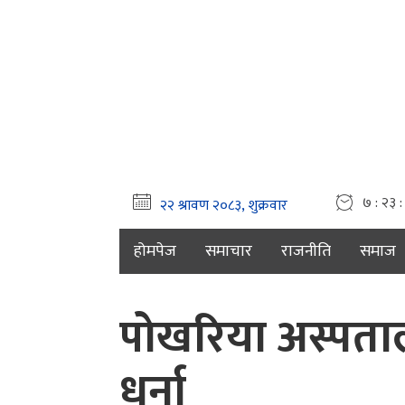
७ : २३ 
होमपेज
समाचार
राजनीति
समाज
पोखरिया अस्पतालक
धर्ना