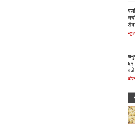
पर्स
चर्
सेवा
न्यूज
धनु
६५ 
बजे
बीरग