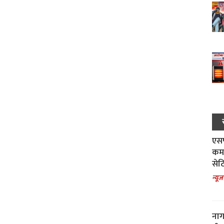
एसपी
कमा
सेट
न्यूज
नाग