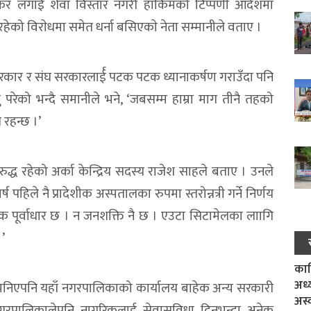
र लगाई शेवा विस्तार नगरी हाकिमको टिप्पणी आदेशमा
रहेको विराेधमा समेत धर्ना बसिएकाे नेता सम्मानीले वताए ।
सरकार र संघ सरकारलार्ई पटक पटक ध्यानाकर्षण गराउँदा पनि
ु परेको भन्दै समानीले भने, ‘जबसम्म हाम्रा माग तीनै तहको
 रहन्छ ।’
ध रहेको अर्का केन्द्रिय सदस्य राजेश साहले बताए । उनले
पहिले नै प्रादेशीक अस्पतालका रुपमा स्तरोन्नत्री गर्ने निर्णय
 पूर्वाधार छ । न जनशक्ति नै छ । एउटा सिटामेलका लाागि
।’
काल
अध्
 भनिएपनि यहाँ नगरपालिकाको कार्यालय बाहेक अन्य सरकारी
अस्
रपालिकालेपनि नागरिकलाई सेवासुविधा दिनुभन्दा अनेक